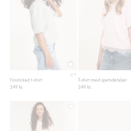
Köp
Finstickad t-shirt
T-shirt med spetsdetaljer
249 kr.
249 kr.
Utsvängda trikåbyxor, Lägg till i 