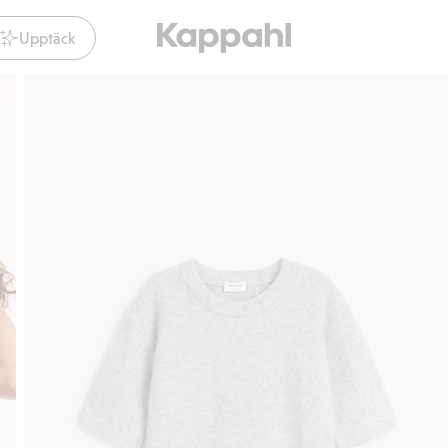
Upptäck
Gratis fraktalternativ
Smidig betalning med Klarn