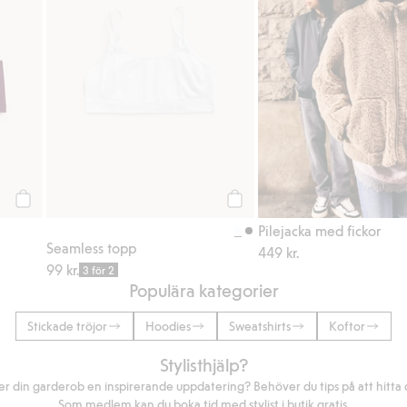
Köp
Köp
Pilejacka med fickor
Seamless topp
449 kr.
99 kr.
3 för 2
Populära kategorier
Stickade tröjor
Hoodies
Sweatshirts
Koftor
Stylisthjälp?
r din garderob en inspirerande uppdatering? Behöver du tips på att hitta di
Som medlem kan du boka tid med stylist i butik gratis.