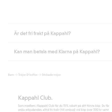
Är det fri frakt på Kappahl?
Kan man betala med Klarna på Kappahl?
Är du medlem i Kappahl Club har du alltid gratis frakt till butik 
loggat in och identifierats som medlem.
Annars kostar frakten 39kr för ombudsleverans eller paketskåp (
Ja, i samarbete med Klarna erbjuder vi smidig betalning med bla
Läs mer
Barn
Tröjor & koftor
Stickade tröjor
klicka på "Slutför köp" godkänner du Kappahls allmänna villkor.
Lä
Läs mer
Kappahl Club.
Som medlem i Kappahl Club får du 15% rabatt på ditt första köp. Du får
unika erbjudanden, alltid fri frakt (till ombud) vid köp över 500 kr samt