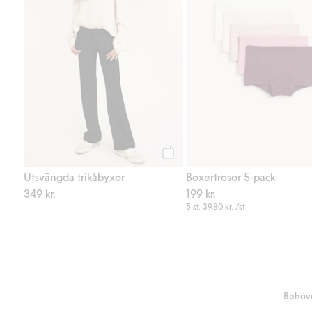
Köp
Utsvängda trikåbyxor
Boxertrosor 5-pack
349 kr.
199 kr.
5 st.
39,80 kr.
/st
Behöve