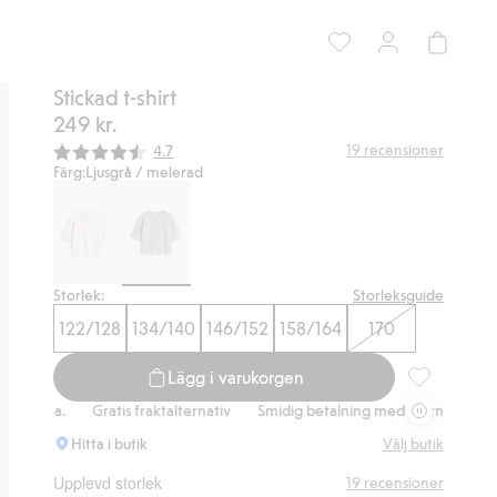
Stickad t-shirt
249 kr.
Snittbetyg:
19
recensioner
4.7
Färg:
Ljusgrå / melerad
Storlek:
Storleksguide
122/128
134/140
146/152
158/164
170
Lägg i varukorgen
Stickad t-shir
a.
Gratis fraktalternativ
Smidig betalning med Klarna.
Gratis frak
Hitta i butik
Välj butik
Upplevd storlek
19
recensioner