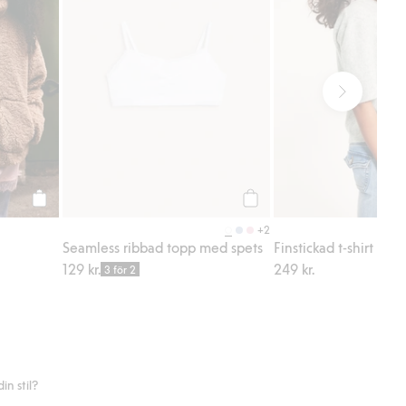
Köp
Köp
+2
Seamless ribbad topp med spets
Finstickad t-shirt
129 kr.
249 kr.
3 för 2
n stil?