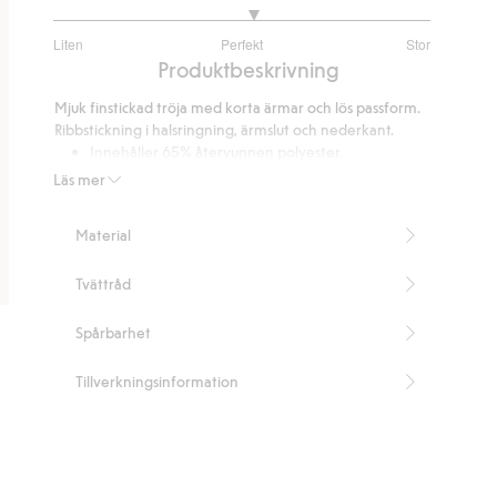
3.133333333333333
Liten
Perfekt
Stor
utav
Baserat
Produktbeskrivning
5
på
Mjuk finstickad tröja med korta ärmar och lös passform.
15
Ribbstickning i halsringning, ärmslut och nederkant.
betyg
Innehåller 65% återvunnen polyester.
Artikelnummer
:
479261
Läs mer
Blended Recycled Polyester
Material
Tvättråd
Spårbarhet
Tillverkningsinformation