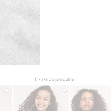
Liknande produkter
iter
T-shirt med spetsdetaljer, Lägg till i favoriter
T-shirt, Lägg till i favoriter