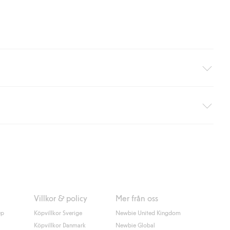
äller ej hemleverans). Frakten tas bort per automatik efter du
 information i kassan godkänner du Klarnas villkor. Genom att
Villkor & policy
Mer från oss
up
Köpvillkor Sverige
Newbie United Kingdom
Köpvillkor Danmark
Newbie Global