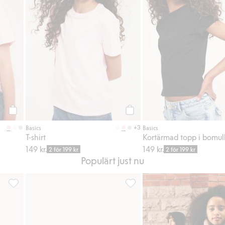
Köp
Köp
+3
Basics
Basics
T-shirt
Kortärmad topp i bomull
149 kr.
149 kr.
2 för 199 kr
2 för 199 kr
Populärt just nu
favoriter
Boxertrosor 5-pack, Lägg till i favoriter
Seamless topp, Lägg till i favo