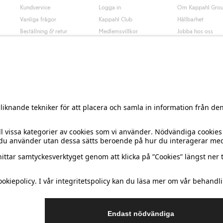
Kundservice
Logga in
Om Kappahl Gro
Vanliga frågor
Kappahl Club
Hållbarhet
Beställning & retur
Medlemsvillkor
Jobba hos oss
Kontakta oss
Press & nyheter
Hitta butik
Tillgänglighet
Presentkortssaldo
Personal styling
Ångra ditt köp