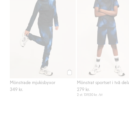
Köp
Mönstrade mjukisbyxor
Mönstrat sportset i två del
349 kr.
279 kr.
2 st.
139,50 kr.
/st