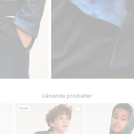
Liknande produkter
Nyhet
ll i favoriter
Träningshoodie med dragkedja, Lägg till i favoriter
Hoodie i scubatyg, Lägg till i 