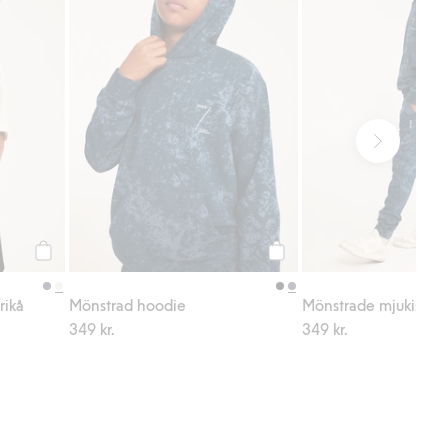
Köp
Köp
rikå
Mönstrad hoodie
Mönstrade mjukisbyx
349 kr.
349 kr.