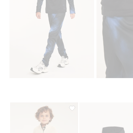
Stickad tröja med half-zip, Lägg ti