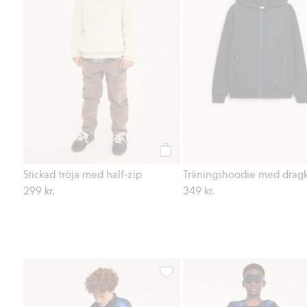
Köp
Stickad tröja med half-zip
Träningshoodie med drag
299 kr.
349 kr.
Mönstrade mjukisbyxor, Lägg till 