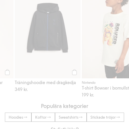
Köp
Köp
ar
Träningshoodie med dragkedja
Nintendo
T-shirt Bowser i bomullst
349 kr.
199 kr.
Populära kategorier
Hoodies
Koftor
Sweatshirts
Stickade tröjor