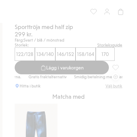
Sporttröja med half zip
299 kr.
Färg:
Svart / blå / mönstrad
Storlek:
Storleksguide
122/128
134/140
146/152
158/164
170
Lägg i varukorgen
Sporttröja me
na.
Gratis fraktalternativ
Smidig betalning med Klarna.
Gratis fr
Hitta i butik
Välj butik
Matcha med