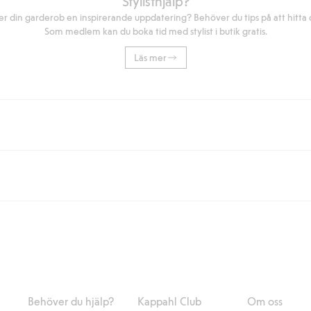
Stylisthjälp?
r din garderob en inspirerande uppdatering? Behöver du tips på att hitta di
Som medlem kan du boka tid med stylist i butik gratis.
Läs mer
eller om du handlar för över 500kr med leverans till ombud eller paketbox (g
Instabox) och 59kr vid hemleverans oavsett hur mycket du handlar för.
nd annat faktura och swish men även andra betalningssätt. Genom att lämna
s mer om Klarnas betalningsvillkor
(extern länk).
Behöver du hjälp?
Kappahl Club
Om oss