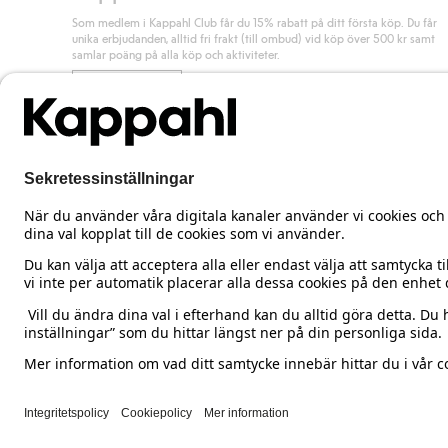
Som medlem i Kappahl Club får du 15% rabatt på ditt första köp. Du får
unika erbjudanden, alltid fri frakt (till ombud) vid köp över 500 kr samt
samlar poäng på alla köp och aktiviteter.
Bli medlem
Sweden
Ändra land
Cookies