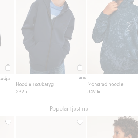
Köp
Köp
kedja
Hoodie i scubatyg
Mönstrad hoodie
399 kr.
349 kr.
Populärt just nu
i favoriter
Mönstrat sportset i två delar, Lägg till i favoriter
Träningshoodie med dragkedja,