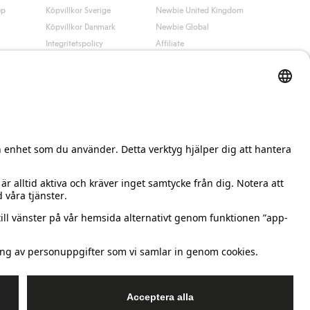
up
Köpvillkor Sverige
Newbie United Kingdom
Köpvillkor Danmark
Newbie Global
Integritetspolicy
Affiliate
Cookiepolicy
Studentrabatt
Villkor #YesKappahl
#YesNewbie