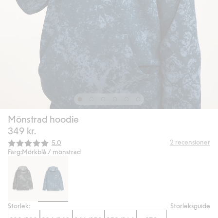
Mönstrad hoodie
349 kr.
Snittbetyg:
2
recensioner
5.0
Färg:
Mörkblå / mönstrad
Storlek:
Storleksguide