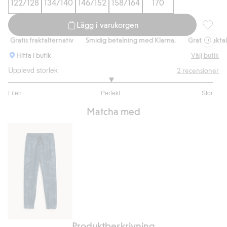
122/128
134/140
146/152
158/164
170
Lägg i varukorgen
Mönstra
Gratis fraktalternativ
Smidig betalning med Klarna.
Gratis fraktalter
Hitta i butik
Välj butik
Upplevd storlek
2
recensioner
3
Liten
Perfekt
Stor
utav
Baserat
5
Matcha med
på
2
betyg
Produktbeskrivning
Mönstrade