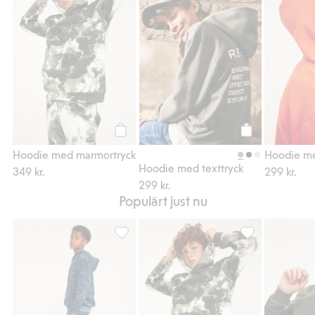
Köp
Köp
Hoodie med marmortryck
Hoodie me
Hoodie med texttryck
349 kr.
299 kr.
299 kr.
Populärt just nu
Mönstrade mjukisbyxor, Lägg till i favorite
Hoodie med marm