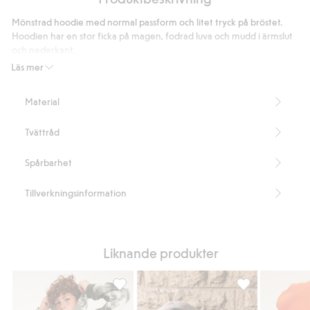
mjukisbyxor
Mönstrad hoodie med normal passform och litet tryck på bröstet.
Hoodien har en stor ficka på magen, fodrad luva och mudd i ärmslut
och nederkant.
Artikelnummer
:
909457
Läs mer
Material
Tvättråd
Spårbarhet
Tillverkningsinformation
Liknande produkter
Hoodie med marmortryck, Lägg till i favori
Hoodie med textt