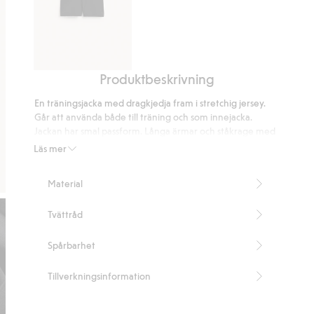
Produktbeskrivning
Korta
cykelshorts
En träningsjacka med dragkjedja fram i stretchig jersey.
Går att använda både till träning och som innejacka.
Jackan har smal passform. Långa ärmar och ståkrage med
dragkedja fram. Fickor med dragkedja.
Läs mer
Smal passform
Fickor
Material
Dragkedja
Denna produkt innehåller 51% LENZING™
Tvättråd
ECOVERO™-fibrer
Denna produkt innehåller 39% återvunnen
polyester
Spårbarhet
Artikelnummer
:
917195
LENZING™ ECOVERO™ Blend
Tillverkningsinformation