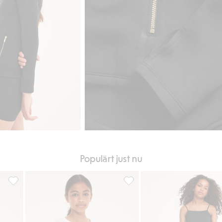
Populärt just nu
till i favoriter
Korta cykelshorts, Lägg till i favoriter
Kortärmad bomullspyjamas, Läg