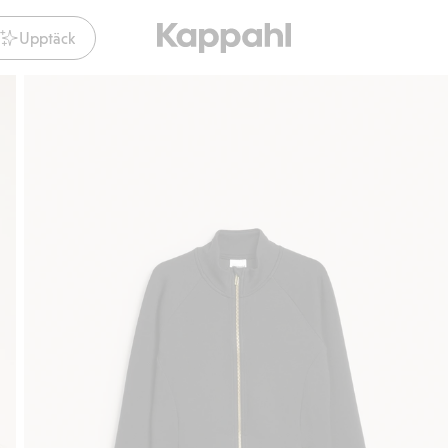
Upptäck
Gratis fraktalternativ
Smidig betalning med 