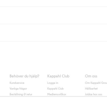
eller om du handlar för över 500kr med leverans till ombud eller paketbox (g
Instabox) och 59kr vid hemleverans oavsett hur mycket du handlar för.
nd annat faktura och swish men även andra betalningssätt. Genom att lämna
s mer om Klarnas betalningsvillkor
(extern länk).
Behöver du hjälp?
Kappahl Club
Om oss
Kundservice
Logga in
Om Kappahl Gro
Vanliga frågor
Kappahl Club
Hållbarhet
Beställning & retur
Medlemsvillkor
Jobba hos oss
Kontakta oss
Press & nyheter
Hitta butik
Tillgänglighet