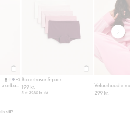
Köp
Köp
Boxertrosor 5-pack
+3
Bomullslinne med smala axelband
Velourhoodie med dr
199 kr.
299 kr.
5 st.
39,80 kr.
/st
n stil?