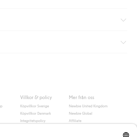
äller ej hemleverans). Frakten tas bort per automatik efter du
 information i kassan godkänner du Klarnas villkor. Genom att
Villkor & policy
Mer från oss
up
Köpvillkor Sverige
Newbie United Kingdom
Köpvillkor Danmark
Newbie Global
Integritetspolicy
Affiliate
Cookiepolicy
Studentrabatt
Villkor #YesKappahl