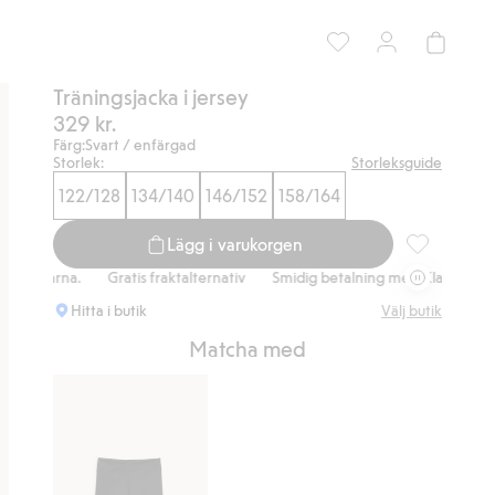
Träningsjacka i jersey
329 kr.
Färg:
Svart / enfärgad
Storlek:
Storleksguide
122/128
134/140
146/152
158/164
Lägg i varukorgen
Träningsjacka
Klarna.
Gratis fraktalternativ
Smidig betalning med Klarna.
Grati
Hitta i butik
Välj butik
Matcha med