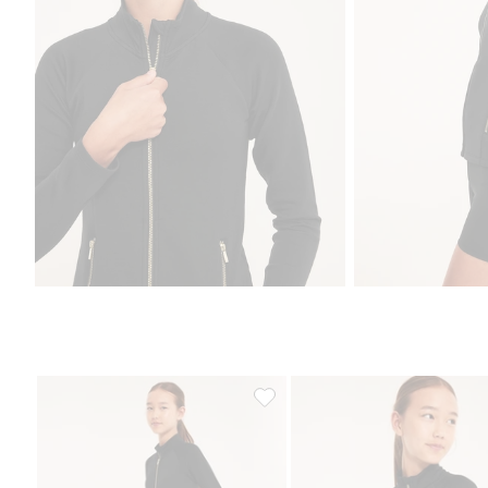
Flare träningstights i jersey, Lägg 