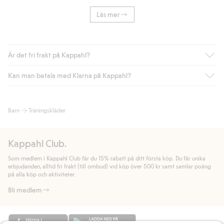
Läs mer
Är det fri frakt på Kappahl?
Kan man betala med Klarna på Kappahl?
Är du medlem i Kappahl Club har du alltid gratis frakt till butik
eller om du handlar för över 500kr med leverans till ombud
eller paketbox (gäller ej hemleverans). Frakten tas bort per
Ja, i samarbete med Klarna erbjuder vi smidig betalning med
Barn
Träningskläder
automatik efter du loggat in och identifierats som medlem.
bland annat faktura och swish men även andra betalningssätt.
Genom att lämna information i kassan godkänner du Klarnas
Annars kostar frakten 39kr för ombudsleverans eller paketskåp
villkor. Genom att klicka på "Slutför köp" godkänner du Kappahls
(Instabox) och 59kr vid hemleverans oavsett hur mycket du
Kappahl Club.
allmänna villkor.
Läs mer om Klarnas betalningsvillkor
(extern
handlar för.
länk).
Som medlem i Kappahl Club får du 15% rabatt på ditt första köp. Du får unika
Läs mer
Läs mer
erbjudanden, alltid fri frakt (till ombud) vid köp över 500 kr samt samlar poäng
på alla köp och aktiviteter.
Bli medlem