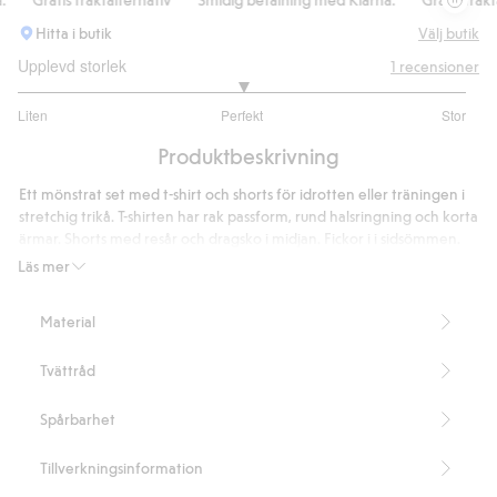
Hitta i butik
Välj butik
Upplevd storlek
1
recensioner
3
Liten
Perfekt
Stor
utav
Baserat
5
Produktbeskrivning
på
1
Ett mönstrat set med t-shirt och shorts för idrotten eller träningen i
betyg
stretchig trikå. T-shirten har rak passform, rund halsringning och korta
ärmar. Shorts med resår och dragsko i midjan. Fickor i i sidsömmen.
Tvådelat
Läs mer
Justerbar midja
Innehåller 100% återvunnen polyester
Material
Artikelnummer
:
912865
Recycled Polyester
Tvättråd
Spårbarhet
Tillverkningsinformation