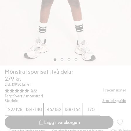
Mönstrat sportset i två delar
279 kr.
2 st.
139,50 kr.
/st
Snittbetyg:
1
recensioner
5.0
Färg:
Svart / mönstrad
Storlek:
Storleksguide
122/128
134/140
146/152
158/164
170
Lägg i varukorgen
Mönstrat
Gratis fraktalternativ
Smidig betalning med Klarna.
Gratis fraktal