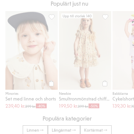
Populärt just nu
Upp till storlek 140
Set med linne och shorts, Lägg till i favori
Smultronmönstrad
Köp
Köp
Minories
Newbie
Babblarna
Set med linne och shorts
Smultronmönstrad chiffongklänning
Cykelshor
239,40 kr.
199,50 kr.
139,30 kr.
-40%
-50%
399 kr.
399 kr.
1
Populära kategorier
Linnen
Långärmat
Kortärmat