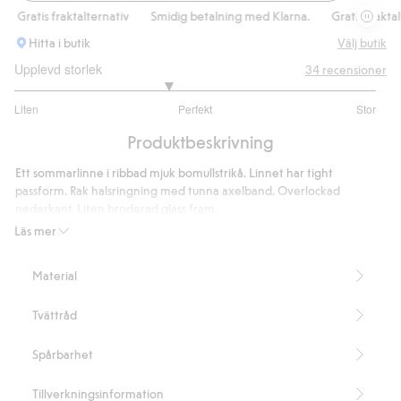
Ribbat 
Gratis fraktalternativ
Smidig betalning med Klarna.
Gratis fraktalter
Hitta i butik
Välj butik
Upplevd storlek
34
recensioner
2.692307692307693
Liten
Perfekt
Stor
utav
Baserat
5
Produktbeskrivning
på
26
Ett sommarlinne i ribbad mjuk bomullstrikå. Linnet har tight
betyg
passform. Rak halsringning med tunna axelband. Overlockad
nederkant. Liten broderad glass fram.
Tight passform
Läs mer
Artikelnummer
:
904946
Material
Tvättråd
Spårbarhet
Tillverkningsinformation