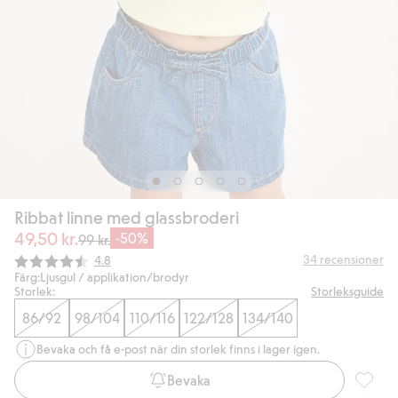
Ribbat linne med glassbroderi
49,50 kr.
-50%
99 kr.
Snittbetyg:
34
recensioner
4.8
Färg:
Ljusgul / applikation/brodyr
Storlek:
Storleksguide
86/92
98/104
110/116
122/128
134/140
Bevaka och få e-post när din storlek finns i lager igen.
Bevaka