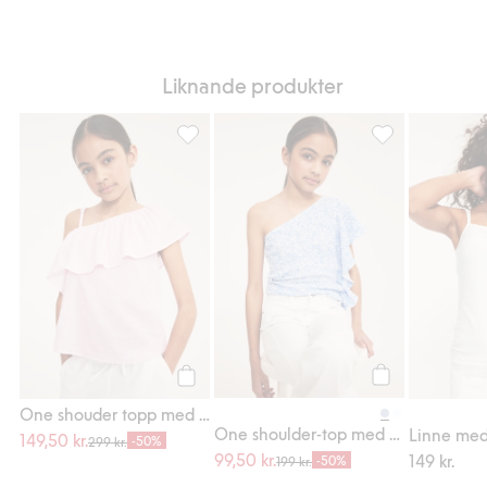
Liknande produkter
One shouder topp med volangkant, Lägg til
One shoulder-to
Köp
Köp
One shouder topp med volangkant
One shoulder-top med volang
Linne med
149,50 kr.
-50%
299 kr.
99,50 kr.
149 kr.
-50%
199 kr.