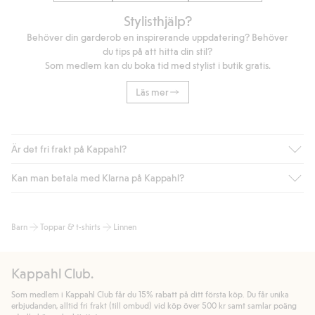
Stylisthjälp?
Behöver din garderob en inspirerande uppdatering? Behöver
du tips på att hitta din stil?
Som medlem kan du boka tid med stylist i butik gratis.
Läs mer
Är det fri frakt på Kappahl?
Kan man betala med Klarna på Kappahl?
Är du medlem i Kappahl Club har du alltid gratis frakt till butik
eller om du handlar för över 500kr med leverans till ombud
eller paketbox (gäller ej hemleverans). Frakten tas bort per
Ja, i samarbete med Klarna erbjuder vi smidig betalning med
Barn
Toppar & t-shirts
Linnen
automatik efter du loggat in och identifierats som medlem.
bland annat faktura och swish men även andra betalningssätt.
Genom att lämna information i kassan godkänner du Klarnas
Annars kostar frakten 39kr för ombudsleverans eller paketskåp
villkor. Genom att klicka på "Slutför köp" godkänner du Kappahls
(Instabox) och 59kr vid hemleverans oavsett hur mycket du
Kappahl Club.
allmänna villkor.
Läs mer om Klarnas betalningsvillkor
(extern
handlar för.
länk).
Som medlem i Kappahl Club får du 15% rabatt på ditt första köp. Du får unika
Läs mer
Läs mer
erbjudanden, alltid fri frakt (till ombud) vid köp över 500 kr samt samlar poäng