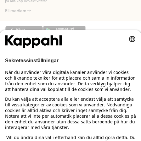
på alla köp och aktiviteter.
Bli medlem
Behöver du hjälp?
Kundservice
Kappahl Club
Vanliga frågor
Logga in
Om oss
Beställning & retur
Kappahl Club
Om Kappahl Group
Villkor & policy
Kontakta oss
Medlemsvillkor
Hållbarhet
Köpvillkor Sverige
Mer från oss