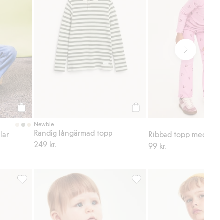
Köp
Köp
Newbie
Randig långärmad topp
lar
Ribbad topp med bab
249 kr.
99 kr.
avoriter
Långärmad t-shirt med lejontryck, Lägg till i favoriter
Randig body med brodyr på b