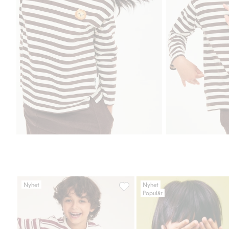
Nyhet
Nyhet
Populär
Randig långärmad topp, Lägg till