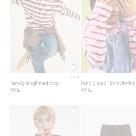
Köp
Randig långärmad topp
Randig topp i bomullstrikå
99 kr.
99 kr.
Sweatshirt med lejonbrodyr, Lägg 