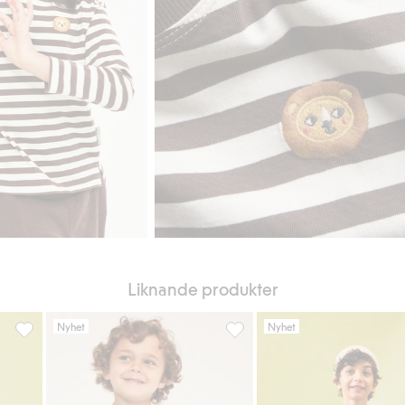
Liknande produkter
Nyhet
Nyhet
 i favoriter
Randig topp i bomullstrikå, Lägg till i favoriter
Långärmad topp med tryck, Läg