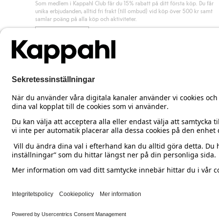
Som medlem i Kappahl Club får du 15% rabatt på ditt första köp. Du får
unika erbjudanden, alltid fri frakt (till ombud) vid köp över 500 kr samt
samlar poäng på alla köp och aktiviteter.
Bli medlem
Sweden
Ändra land
Cookies