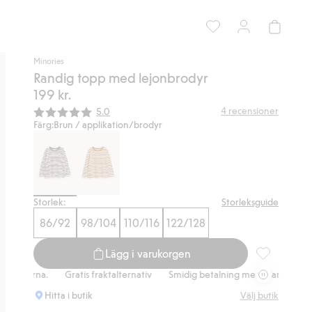
Minories
Randig topp med lejonbrodyr
199 kr.
Snittbetyg:
4
recensioner
5.0
Färg:
Brun / applikation/brodyr
Storlek:
Storleksguide
86/92
98/104
110/116
122/128
Lägg i varukorgen
Randig topp 
na.
Gratis fraktalternativ
Smidig betalning med Klarna.
Gratis fra
Hitta i butik
Välj butik