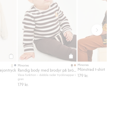
Köp
Köp
Minories
Minories
Mönstrad t-shirt
ejontryck
Randig body med brodyr på bröstet
Växa-funktion – dubbla rader tryckknappar i
179 kr.
gren
179 kr.