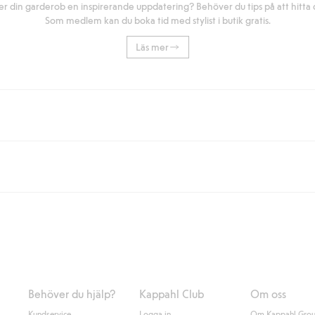
r din garderob en inspirerande uppdatering? Behöver du tips på att hitta di
Som medlem kan du boka tid med stylist i butik gratis.
Läs mer
eller om du handlar för över 500kr med leverans till ombud eller paketbox (g
Instabox) och 59kr vid hemleverans oavsett hur mycket du handlar för.
nd annat faktura och swish men även andra betalningssätt. Genom att lämna
s mer om Klarnas betalningsvillkor
(extern länk).
Behöver du hjälp?
Kappahl Club
Om oss
Kundservice
Logga in
Om Kappahl Gro