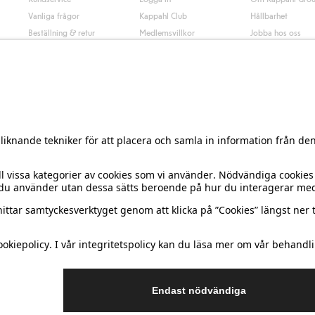
Vanliga frågor
Kappahl Club
Hållbarhet
Beställning & retur
Medlemsvillkor
Jobba hos oss
Kontakta oss
Press & nyheter
Hitta butik
Tillgänglighet
Presentkortssaldo
Personal styling
Ångra ditt köp