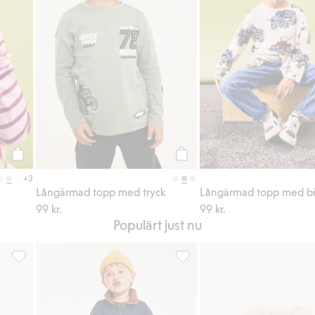
Köp
Köp
+3
Långärmad topp med tryck
Långärmad topp med bi
99 kr.
99 kr.
Populärt just nu
till i favoriter
Mjukisbyxor, Lägg till i favoriter
Ribbade leggings, Lägg till i f