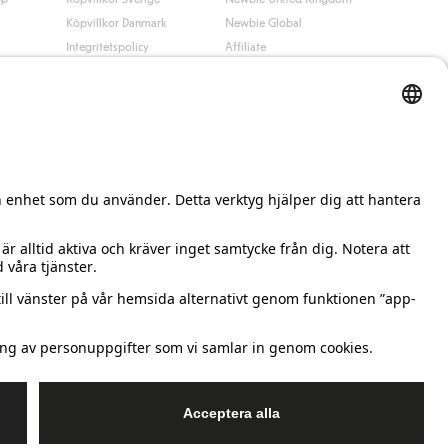
Köpvillkor Danmark
Newbie Global
Integritetspolicy
Affiliate
Cookiepolicy
Studentrabatt
Villkor #YesKappahl
#YesNewbie