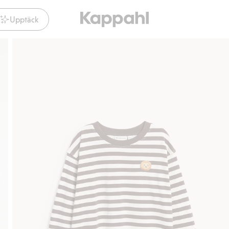
Upptäck
Gratis fraktalternativ
Smidig betalning med Klar