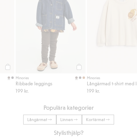
Köp
Köp
Minories
Minories
Ribbade leggings
Långärmad t-shirt med l
199 kr.
199 kr.
Populära kategorier
Långärmat
Linnen
Kortärmat
Stylisthjälp?