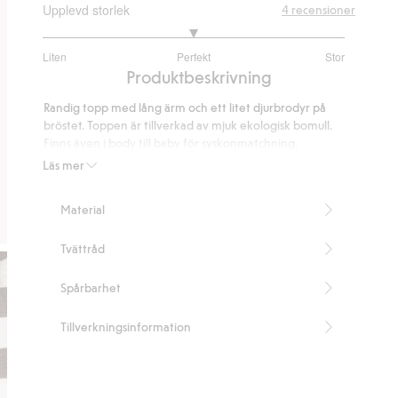
Upplevd storlek
4
recensioner
3
Liten
Perfekt
Stor
utav
Baserat
Produktbeskrivning
5
på
Randig topp med lång ärm och ett litet djurbrodyr på
4
bröstet. Toppen är tillverkad av mjuk ekologisk bomull.
betyg
Finns även i body till baby för syskonmatchning.
Finns även i body till baby för syskonmatchning.
Läs mer
Innehåller 100% ekologisk bomull
Artikelnummer
:
923458
Material
Organic cotton- GOTS
Tvättråd
Spårbarhet
Tillverkningsinformation