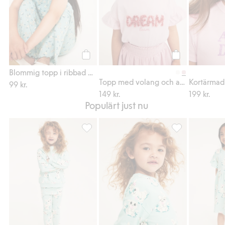
Köp
Köp
Blommig topp i ribbad bomullstrikå
Topp med volang och applikation
99 kr.
149 kr.
199 kr.
Populärt just nu
Leggings i bomullstrikå med kaniner, Lägg ti
Sweatshirt i bom