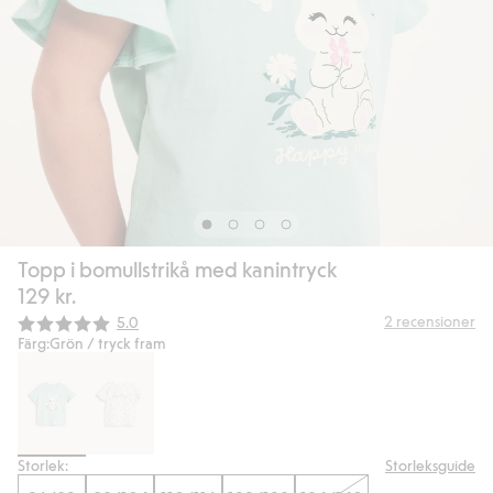
Topp i bomullstrikå med kanintryck
129 kr.
Snittbetyg:
2
recensioner
5.0
Färg:
Grön / tryck fram
Storlek:
Storleksguide