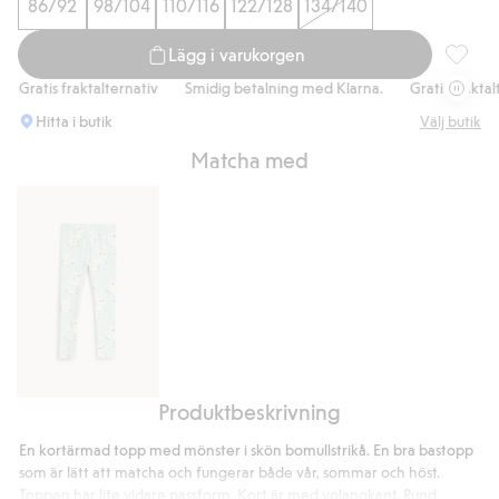
86/92
98/104
110/116
122/128
134/140
Lägg i varukorgen
Topp i 
Gratis fraktalternativ
Smidig betalning med Klarna.
Gratis fraktalter
Hitta i butik
Välj butik
Matcha med
Produktbeskrivning
Leggings
i
En kortärmad topp med mönster i skön bomullstrikå. En bra bastopp
bomullstrikå
som är lätt att matcha och fungerar både vår, sommar och höst.
med
Toppen har lite vidare passform. Kort är med volangkant. Rund