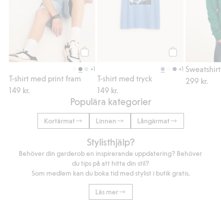
Köp
Köp
Sweatshirt
+1
+1
T-shirt med print fram
T-shirt med tryck
299 kr.
149 kr.
149 kr.
Populära kategorier
Kortärmat
Linnen
Långärmat
Stylisthjälp?
Behöver din garderob en inspirerande uppdatering? Behöver
du tips på att hitta din stil?
Som medlem kan du boka tid med stylist i butik gratis.
Läs mer