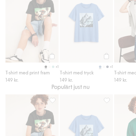
Köp
Köp
+1
+1
T-shirt med print fram
T-shirt med tryck
T-shirt me
149 kr.
149 kr.
149 kr.
Populärt just nu
T-shirt med print fram, Lägg till i favoriter
T-shirt med tryck