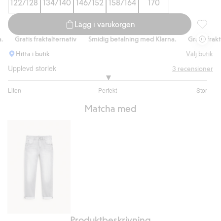
122/128
134/140
146/152
158/164
170
Lägg i varukorgen
T-shirt 
Gratis fraktalternativ
Smidig betalning med Klarna.
Gratis fraktalt
Hitta i butik
Välj butik
Upplevd storlek
3
recensioner
3
Liten
Perfekt
Stor
utav
Baserat
5
Matcha med
på
3
betyg
Produktbeskrivning
Relaxed