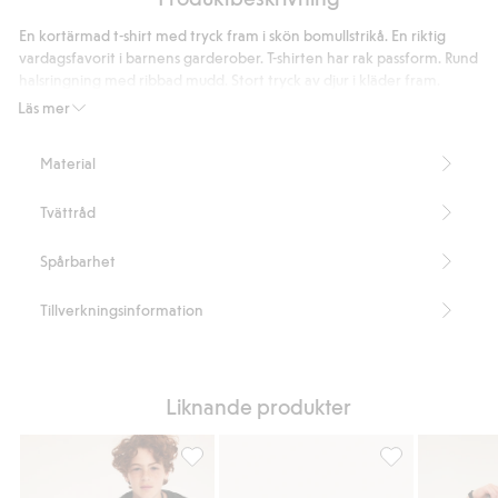
jeans
En kortärmad t-shirt med tryck fram i skön bomullstrikå. En riktig
jogger
vardagsfavorit i barnens garderober. T-shirten har rak passform. Rund
denim
halsringning med ribbad mudd. Stort tryck av djur i kläder fram.
Rak passform
Läs mer
Tryck fram
Artikelnummer
:
913350
Material
Tvättråd
Spårbarhet
Tillverkningsinformation
Liknande produkter
T-shirt med print fram, Lägg till i favoriter
T-shirt med tryck