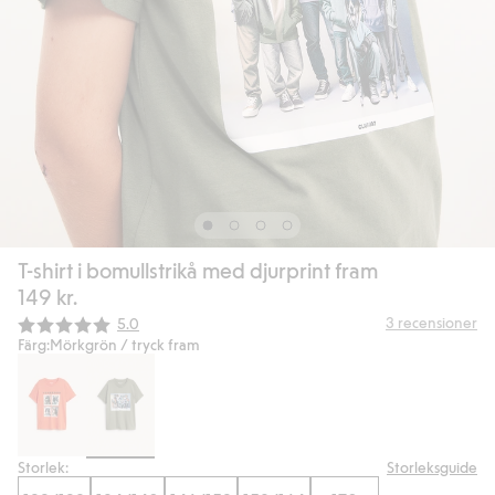
T-shirt i bomullstrikå med djurprint fram
149 kr.
Snittbetyg:
3
recensioner
5.0
Färg:
Mörkgrön / tryck fram
Storlek:
Storleksguide