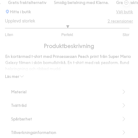
Gratis fraktalternativ
Smidig betalning med Klarna.
Gratis fraktalte
Hitta i butik
Välj butik
Upplevd storlek
2
recensioner
3
Liten
Perfekt
Stor
utav
Baserat
5
Produktbeskrivning
på
2
En kortärmad t-shirt med Prinsessessan Peach print från Super Mario
betyg
Galaxy filmen i skön bomullstrikå. En t-shirt med rak passform. Rund
halsringning och ribbad mudd.
Rak passform
Läs mer
Artikelnummer
:
909036
Material
Tvättråd
Spårbarhet
Tillverkningsinformation