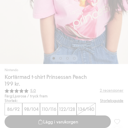
Nintendo
Kortärmad t-shirt Prinsessan Peach
199 kr.
Snittbetyg:
2
recensioner
5.0
Färg:
Ljusrosa / tryck fram
Storlek:
Storleksguide
86/92
98/104
110/116
122/128
134/140
Lägg i varukorgen
Kortärm