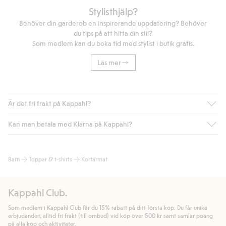
Stylisthjälp?
Behöver din garderob en inspirerande uppdatering? Behöver
du tips på att hitta din stil?
Som medlem kan du boka tid med stylist i butik gratis.
Läs mer
Är det fri frakt på Kappahl?
Kan man betala med Klarna på Kappahl?
Är du medlem i Kappahl Club har du alltid gratis frakt till butik
eller om du handlar för över 500kr med leverans till ombud
eller paketbox (gäller ej hemleverans). Frakten tas bort per
Ja, i samarbete med Klarna erbjuder vi smidig betalning med
Barn
Toppar & t-shirts
Kortärmat
automatik efter du loggat in och identifierats som medlem.
bland annat faktura och swish men även andra betalningssätt.
Genom att lämna information i kassan godkänner du Klarnas
Annars kostar frakten 39kr för ombudsleverans eller paketskåp
villkor. Genom att klicka på "Slutför köp" godkänner du Kappahls
(Instabox) och 59kr vid hemleverans oavsett hur mycket du
Kappahl Club.
allmänna villkor.
Läs mer om Klarnas betalningsvillkor
(extern
handlar för.
länk).
Som medlem i Kappahl Club får du 15% rabatt på ditt första köp. Du får unika
Läs mer
Läs mer
erbjudanden, alltid fri frakt (till ombud) vid köp över 500 kr samt samlar poäng
på alla köp och aktiviteter.