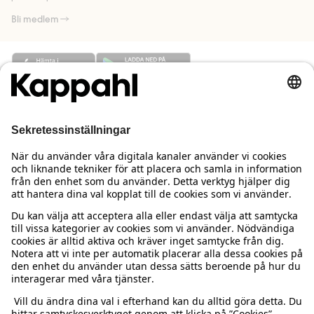
Bli medlem
Behöver du hjälp?
Kundservice
Kappahl Club
Vanliga frågor
Logga in
Om oss
Beställning & retur
Kappahl Club
Om Kappahl Group
Villkor & policy
Kontakta oss
Medlemsvillkor
Hållbarhet
Köpvillkor Sverige
Mer från oss
Hitta butik