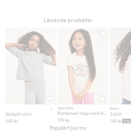
Liknande produkter
Stickad t-shirt, Lägg till i favoriter
Kortärmad topp m
Köp
Köp
Hello Kitty
Basics
Kortärmad topp med Hello Kitty
Stickad t-shirt
T-shirt
199 kr.
249 kr.
149 kr.
2 för
Populärt just nu