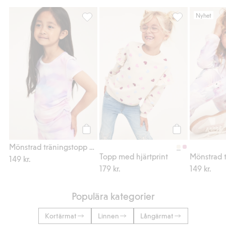
Nyhet
Mönstrad träningstopp med rynk, Lägg till 
Topp med hjärtpri
Köp
Köp
Mönstrad träningstopp med rynk
Topp med hjärtprint
149 kr.
179 kr.
149 kr.
Populära kategorier
Kortärmat
Linnen
Långärmat