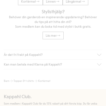
Kortärmat
Linnen
Långärmat
Stylisthjälp?
Behöver din garderob en inspirerande uppdatering? Behöver
du tips på att hitta din stil?
Som medlem kan du boka tid med stylist i butik gratis.
Läs mer
Är det fri frakt på Kappahl?
Kan man betala med Klarna på Kappahl?
Är du medlem i Kappahl Club har du alltid gratis frakt till butik
eller om du handlar för över 500kr med leverans till ombud
eller paketbox (gäller ej hemleverans). Frakten tas bort per
Ja, i samarbete med Klarna erbjuder vi smidig betalning med
Barn
Toppar & t-shirts
Kortärmat
automatik efter du loggat in och identifierats som medlem.
bland annat faktura och swish men även andra betalningssätt.
Genom att lämna information i kassan godkänner du Klarnas
Annars kostar frakten 39kr för ombudsleverans eller paketskåp
villkor. Genom att klicka på "Slutför köp" godkänner du Kappahls
(Instabox) och 59kr vid hemleverans oavsett hur mycket du
Kappahl Club.
allmänna villkor.
Läs mer om Klarnas betalningsvillkor
(extern
handlar för.
länk).
Som medlem i Kappahl Club får du 15% rabatt på ditt första köp. Du får unika
Läs mer