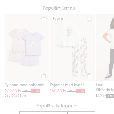
Populärt just nu
Populär
Pyjamas med enhörningar 2-pack, Lägg till 
Pyjamas med katt
Köp
Köp
Pyjamas med enhörningar 2-pack
Pyjamas med katter
Basics
Ribbade l
209,30 kr.
160,30 kr.
-30%
-30%
299 kr.
229 kr.
149 kr.
2 st.
104,65 kr.
/st
3 för
Populära kategorier