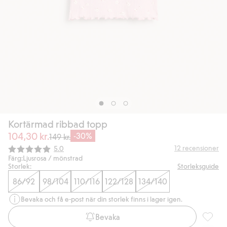
Kortärmad ribbad topp
104,30 kr.
-30%
149 kr.
Snittbetyg:
12
recensioner
5.0
Färg:
Ljusrosa / mönstrad
Storlek:
Storleksguide
86/92
98/104
110/116
122/128
134/140
Bevaka och få e-post när din storlek finns i lager igen.
Bevaka