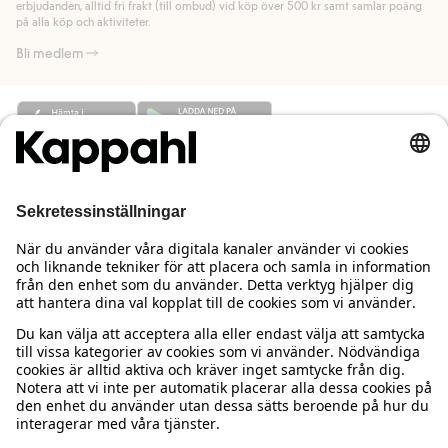
Läs mer
erbjudanden, alltid fri frakt (till ombud) vid köp över 500 kr samt samlar poäng
på alla köp och aktiviteter.
Bli medlem
Behöver du hjälp?
Kundservice
Kappahl Club
Vanliga frågor
Logga in
Om oss
Beställning & retur
Kappahl Club
Om Kappahl Group
Villkor & policy
Kontakta oss
Medlemsvillkor
Hållbarhet