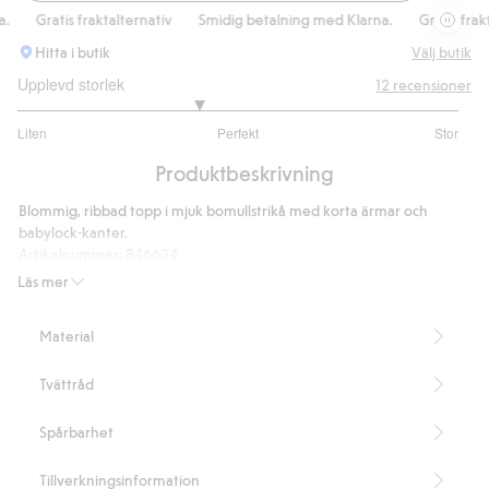
Kortärm
Gratis fraktalternativ
Smidig betalning med Klarna.
Gratis fraktal
Hitta i butik
Välj butik
Upplevd storlek
12
recensioner
2.636363636363636
Liten
Perfekt
Stor
utav
Baserat
5
Produktbeskrivning
på
11
Blommig, ribbad topp i mjuk bomullstrikå med korta ärmar och
betyg
babylock-kanter.
Artikelnummer
:
846634
Läs mer
Material
Tvättråd
Spårbarhet
Tillverkningsinformation