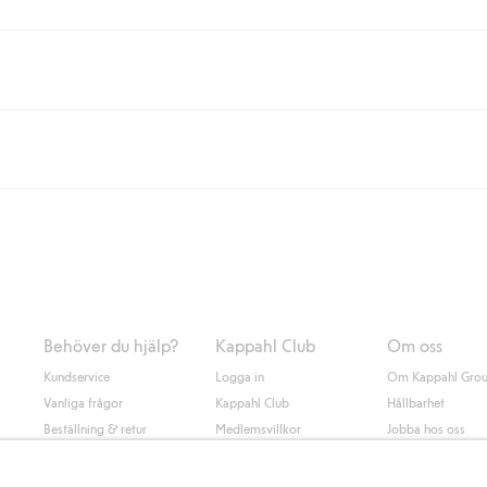
eller om du handlar för över 500kr med leverans till ombud eller paketbox (g
Instabox) och 59kr vid hemleverans oavsett hur mycket du handlar för.
nd annat faktura och swish men även andra betalningssätt. Genom att lämna
s mer om Klarnas betalningsvillkor
(extern länk).
Behöver du hjälp?
Kappahl Club
Om oss
Kundservice
Logga in
Om Kappahl Gro
Vanliga frågor
Kappahl Club
Hållbarhet
Beställning & retur
Medlemsvillkor
Jobba hos oss
Kontakta oss
Press & nyheter
Hitta butik
Tillgänglighet