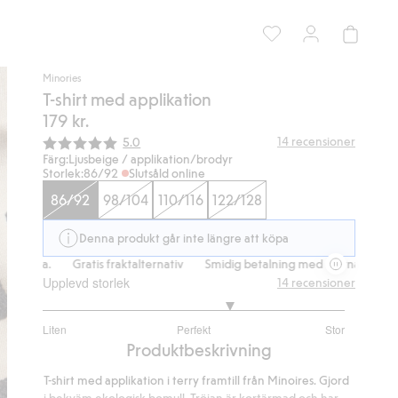
Minories
T-shirt med applikation
179 kr.
Snittbetyg:
14
recensioner
5.0
Färg:
Ljusbeige / applikation/brodyr
Storlek:
86/92
Slutsåld online
86/92
98/104
110/116
122/128
Denna produkt går inte längre att köpa
rna.
Gratis fraktalternativ
Smidig betalning med Klarna.
Gratis f
Upplevd storlek
14
recensioner
3.5
Liten
Perfekt
Stor
utav
Baserat
Produktbeskrivning
5
på
T-shirt med applikation i terry framtill från Minoires. Gjord
12
i bekväm ekologisk bomull. Tröjan är kortärmad och har