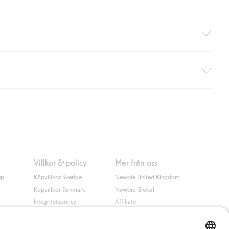
äller ej hemleverans). Frakten tas bort per automatik efter du
 information i kassan godkänner du Klarnas villkor. Genom att
Villkor & policy
Mer från oss
up
Köpvillkor Sverige
Newbie United Kingdom
Köpvillkor Danmark
Newbie Global
Integritetspolicy
Affiliate
Cookiepolicy
Studentrabatt
Villkor #YesKappahl