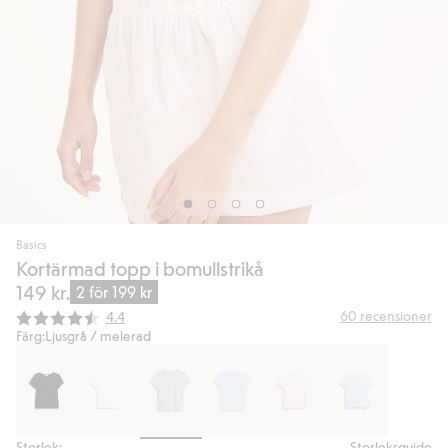
Basics
Kortärmad topp i bomullstrikå
149 kr.
2 för 199 kr
Snittbetyg:
60
recensioner
4.4
Färg:
Ljusgrå / melerad
Storlek:
Storleksguide