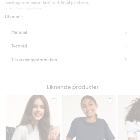
betyg
bastopp som passar året runt. Smal passform.
Smal passform
Innehåller 95% ekologisk bomull.
Läs mer
Artikelnummer
:
435164
Organic cotton In-conversion- GOTS
Material
Tvättråd
Tillverkningsinformation
Liknande produkter
T-shirt, Lägg till i favoriter
T-shirt, Lägg till 