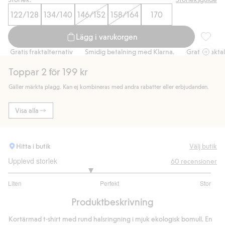
122/128
134/140
146/152
158/164
170
Lägg i varukorgen
Kortärm
Gratis fraktalternativ
Smidig betalning med Klarna.
Gratis fraktalter
Toppar 2 för 199 kr
Gäller märkta plagg. Kan ej kombineras med andra rabatter eller erbjudanden.
Visa alla
Hitta i butik
Välj butik
Upplevd storlek
60
recensioner
2.615384615384615
Liten
Perfekt
Stor
utav
Baserat
5
Produktbeskrivning
på
52
Kortärmad t-shirt med rund halsringning i mjuk ekologisk bomull. En