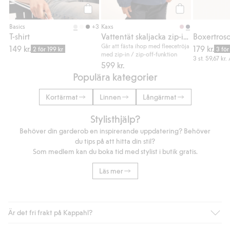
Köp
Köp
+3
Basics
Kaxs
T-shirt
Vattentät skaljacka zip-in / zip-off Kaxs Proxtec
Går att fästa ihop med fleecetröja
149 kr.
179 kr.
2 för 199 kr
3 för
med zip-in / zip-off-funktion
3 st.
59,67 kr.
599 kr.
Populära kategorier
Kortärmat
Linnen
Långärmat
Stylisthjälp?
Behöver din garderob en inspirerande uppdatering? Behöver
du tips på att hitta din stil?
Som medlem kan du boka tid med stylist i butik gratis.
Läs mer
Är det fri frakt på Kappahl?