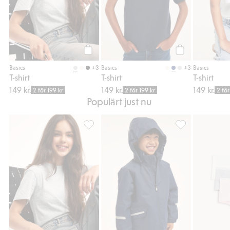
Köp
Köp
+3
+3
Basics
Basics
Basics
T-shirt
T-shirt
T-shirt
149 kr.
149 kr.
149 kr.
2 för 199 kr
2 för 199 kr
2 för
Populärt just nu
T-shirt, Lägg till i favoriter
Vattentät skaljac