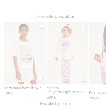
Liknande produkter
Kortärmad bomullspyjamas, Lägg till i favo
Långärmat pyjama
Köp
Köp
Kortärmad bomullspyjamas
Hello Kitty
Långärmat pyjamasset med Hello Kitty
Pyjamas i 
199 kr.
299 kr.
299 kr.
Populärt just nu