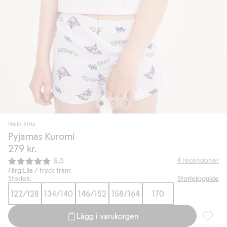
Hello Kitty
Pyjamas Kuromi
279 kr.
Snittbetyg:
4
recensioner
5.0
Färg:
Lila / tryck fram
Storlek:
Storleksguide
122/128
134/140
146/152
158/164
170
Lägg i varukorgen
Pyjamas