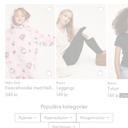
Fleecehoodie med Hello Kitty, Lägg till i f
Leggings, Lägg ti
Köp
Köp
Hello Kitty
Basics
Basics
Fleecehoodie med Hello Kitty
Leggings
T-shirt
349 kr.
149 kr.
149 kr.
2 för
Populära kategorier
Pyjamas
Pyjamasbyxor
Morgonrockar
Nattlinnen