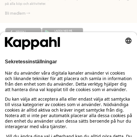
på alla köp och aktiviteter.
Bli medlem
Behöver du hjälp?
Kundservice
Kappahl Club
Vanliga frågor
Logga in
Om oss
Beställning & retur
Kappahl Club
Om Kappahl Group
Villkor & policy
Kontakta oss
Medlemsvillkor
Hållbarhet
Köpvillkor Sverige
Mer från oss