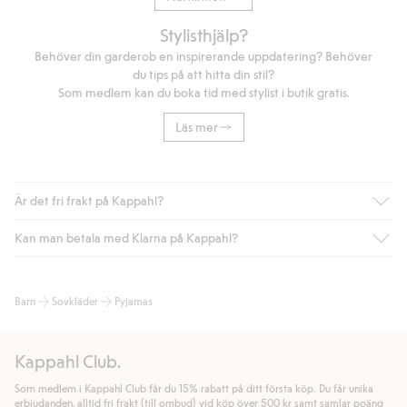
Stylisthjälp?
Behöver din garderob en inspirerande uppdatering? Behöver
du tips på att hitta din stil?
Som medlem kan du boka tid med stylist i butik gratis.
Läs mer
Är det fri frakt på Kappahl?
Kan man betala med Klarna på Kappahl?
Är du medlem i Kappahl Club har du alltid gratis frakt till butik
eller om du handlar för över 500kr med leverans till ombud
eller paketbox (gäller ej hemleverans). Frakten tas bort per
Ja, i samarbete med Klarna erbjuder vi smidig betalning med
Barn
Sovkläder
Pyjamas
automatik efter du loggat in och identifierats som medlem.
bland annat faktura och swish men även andra betalningssätt.
Genom att lämna information i kassan godkänner du Klarnas
Annars kostar frakten 39kr för ombudsleverans eller paketskåp
villkor. Genom att klicka på "Slutför köp" godkänner du Kappahls
(Instabox) och 59kr vid hemleverans oavsett hur mycket du
Kappahl Club.
allmänna villkor.
Läs mer om Klarnas betalningsvillkor
(extern
handlar för.
länk).
Som medlem i Kappahl Club får du 15% rabatt på ditt första köp. Du får unika
Läs mer
Läs mer
erbjudanden, alltid fri frakt (till ombud) vid köp över 500 kr samt samlar poäng