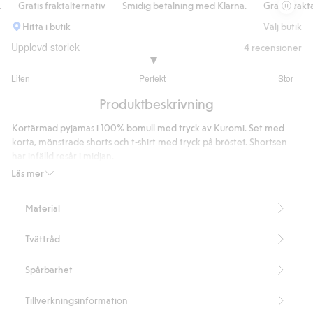
Gratis fraktalternativ
Smidig betalning med Klarna.
Gratis fraktalt
Hitta i butik
Välj butik
Upplevd storlek
4
recensioner
3
Liten
Perfekt
Stor
utav
Baserat
5
Produktbeskrivning
på
4
Kortärmad pyjamas i 100% bomull med tryck av Kuromi. Set med
betyg
korta, mönstrade shorts och t-shirt med tryck på bröstet. Shortsen
har infälld resår i midjan.
Artikelnummer
:
912097
Läs mer
Material
Tvättråd
Spårbarhet
Tillverkningsinformation