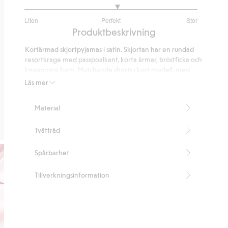
3.157894736842105
Liten
Perfekt
Stor
utav
Baserat
Produktbeskrivning
5
på
Kortärmad skjortpyjamas i satin. Skjortan har en rundad
38
resortkrage med passpoalkant, korta ärmar, bröstficka och
betyg
knäppning fram. Matchande shorts i kort modell, med
infälld resår i midjan och fastsytt uppvikt benslut med
Läs mer
passpoal som matchar kragen.
Innehåller 97% återvunnen polyester.
Material
Artikelnummer
:
523415
Recycled Polyester
Tvättråd
Spårbarhet
Tillverkningsinformation