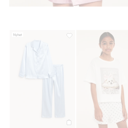
Nyhet
Pyjamas i satin, Lägg till i favori
Köp