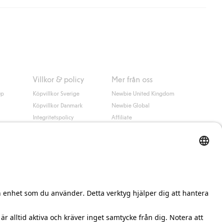
 information i kassan godkänner du Klarnas villkor. Genom att
Villkor & policy
Mer från oss
up
Köpvillkor Sverige
Newbie United Kingdom
Köpvillkor Danmark
Newbie Global
Integritetspolicy
Affiliate
Cookiepolicy
Studentrabatt
Villkor #YesKappahl
#YesNewbie