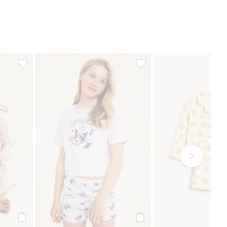
ill i favoriter
Randig pyjamas med nallebjörnar, Lägg till i favoriter
Pyjamas Kuromi, Lägg till i 
Köp
Köp