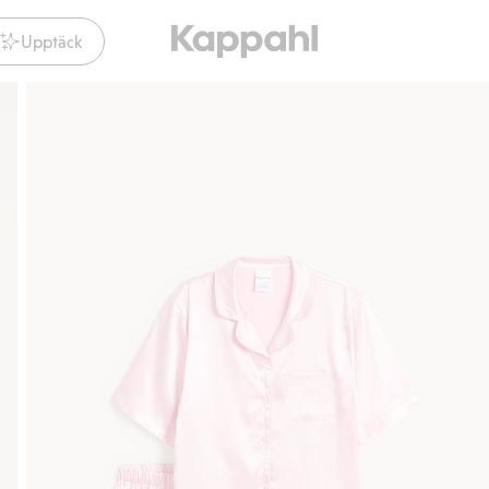
Upptäck
Gratis fraktalternativ
Smidig betalning med Klarna.
Gratis frak