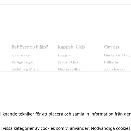
Instabox) och 59kr vid hemleverans oavsett hur mycket du handlar för.
nd annat faktura och swish men även andra betalningssätt. Genom att lämna
s mer om Klarnas betalningsvillkor
(extern länk).
Behöver du hjälp?
Kappahl Club
Om oss
Kundservice
Logga in
Om Kappahl Gro
Vanliga frågor
Kappahl Club
Hållbarhet
Beställning & retur
Medlemsvillkor
Jobba hos oss
Kontakta oss
Press & nyheter
Hitta butik
Tillgänglighet
Presentkortssaldo
Personal styling
Ångra ditt köp