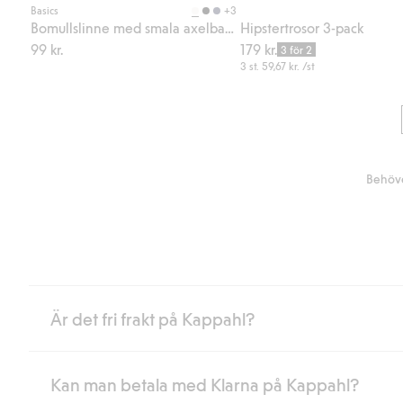
+3
Basics
Bomullslinne med smala axelband
Hipstertrosor 3-pack
99 kr.
179 kr.
3 för 2
3 st.
59,67 kr.
/st
Behöve
Är det fri frakt på Kappahl?
Kan man betala med Klarna på Kappahl?
Är du medlem i Kappahl Club har du alltid gratis frakt till butik 