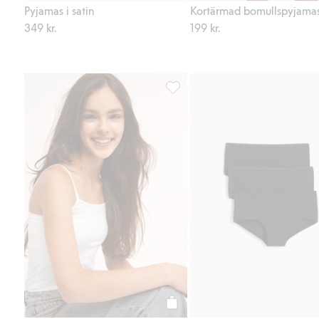
Pyjamas i satin
Kortärmad bomullspyjama
349 kr.
199 kr.
Bomullslinne med smala axelband,
Köp