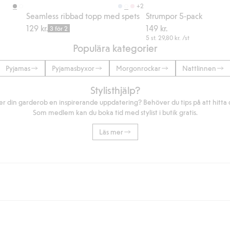
+2
Seamless ribbad topp med spets
Strumpor 5-pack
129 kr.
149 kr.
3 för 2
5 st.
29,80 kr.
/st
Populära kategorier
Pyjamas
Pyjamasbyxor
Morgonrockar
Nattlinnen
Stylisthjälp?
r din garderob en inspirerande uppdatering? Behöver du tips på att hitta di
Som medlem kan du boka tid med stylist i butik gratis.
Läs mer
eller om du handlar för över 500kr med leverans till ombud eller paketbox (g