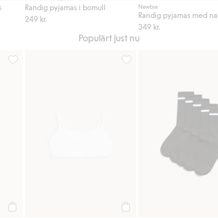
s
Randig pyjamas i bomull
Newbie
249 kr.
349 kr.
Populärt just nu
 Lägg till i favoriter
Hipstertrosor 3-pack, Lägg till i favoriter
Seamless ribbad topp med spets
Köp
Köp