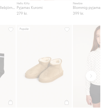
Hello Kitty
Newbie
Randig pyjamas med nallebjörnar
Pyjamas Kuromi
Blommig pyjamas
279 kr.
399 kr.
Populär
, Lägg till i favoriter
Strumpor 5-pack, Lägg till i favoriter
Boots i mockaimitation, Lägg
Köp
Köp