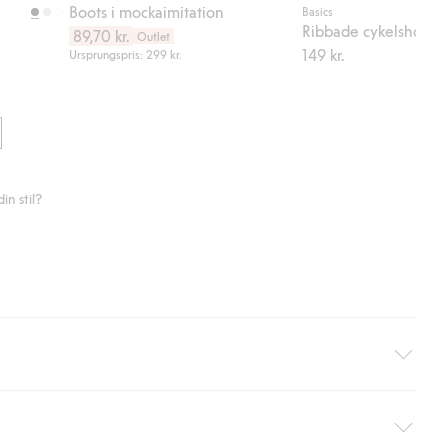
Boots i mockaimitation
Basics
Ribbade cykelshorts
89,70 kr.
Outlet
149 kr.
Ursprungspris: 299 kr.
n stil?
äller ej hemleverans). Frakten tas bort per automatik efter du