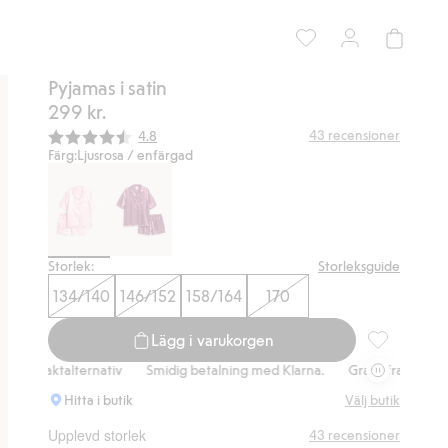
Pyjamas i satin
299 kr.
Snittbetyg:
43
recensioner
4.8
Färg:
Ljusrosa / enfärgad
Storlek:
Storleksguide
134/140
146/152
158/164
170
Lägg i varukorgen
Pyjamas i sat
talternativ
Smidig betalning med Klarna.
Gratis fraktalternativ
Sm
Hitta i butik
Välj butik
Upplevd storlek
43
recensioner