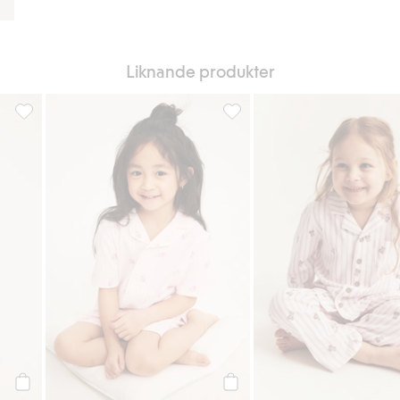
Liknande produkter
ter
Kortärmad bomullspyjamas, Lägg till i favoriter
Randig pyjamas i bomull, Lägg t
Köp
Köp