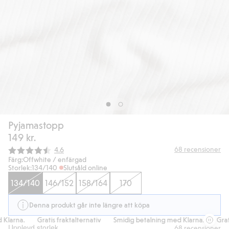
Pyjamastopp
149 kr.
Snittbetyg:
68
recensioner
4.6
Färg:
Offwhite / enfärgad
Storlek:
134/140
Slutsåld online
134/140
146/152
158/164
170
Denna produkt går inte längre att köpa
larna.
Gratis fraktalternativ
Smidig betalning med Klarna.
Gratis
Upplevd storlek
68
recensioner