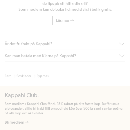
du tips på att hitta din stil?
Som medlem kan du boka tid med stylist i butik gratis.
Läs mer
Är det fri frakt på Kappahl?
Kan man betala med Klarna på Kappahl?
Är du medlem i Kappahl Club har du alltid gratis frakt till butik
eller om du handlar för över 500kr med leverans till ombud
eller paketbox (gäller ej hemleverans). Frakten tas bort per
Ja, i samarbete med Klarna erbjuder vi smidig betalning med
Barn
Sovkläder
Pyjamas
automatik efter du loggat in och identifierats som medlem.
bland annat faktura och swish men även andra betalningssätt.
Genom att lämna information i kassan godkänner du Klarnas
Annars kostar frakten 39kr för ombudsleverans eller paketskåp
villkor. Genom att klicka på "Slutför köp" godkänner du Kappahls
(Instabox) och 59kr vid hemleverans oavsett hur mycket du
Kappahl Club.
allmänna villkor.
Läs mer om Klarnas betalningsvillkor
(extern
handlar för.
länk).
Som medlem i Kappahl Club får du 15% rabatt på ditt första köp. Du får unika
Läs mer
Läs mer
erbjudanden, alltid fri frakt (till ombud) vid köp över 500 kr samt samlar poäng
på alla köp och aktiviteter.
Bli medlem