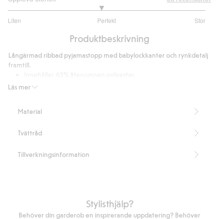
2.886792452830189
Liten
Perfekt
Stor
utav
Baserat
5
Produktbeskrivning
på
53
Långärmad ribbad pyjamastopp med babylockkanter och rynkdetalj
betyg
framtill.
Innehåller 63% återvunnen polyester.
Artikelnummer
:
357871
Läs mer
Blended Recycled Polyester
Material
Tvättråd
Tillverkningsinformation
Stylisthjälp?
Behöver din garderob en inspirerande uppdatering? Behöver