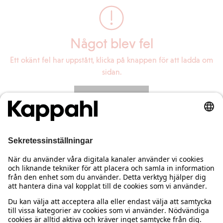
Något blev fel
Ett okänt fel har uppstått, klicka på knappen för att ladda om
sidan.
Ladda om sidan