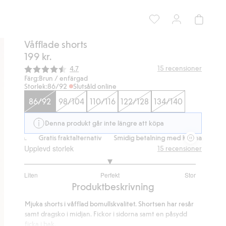
Våfflade shorts
199 kr.
Snittbetyg:
15
recensioner
4.7
Färg:
Brun / enfärgad
Storlek:
86/92
Slutsåld online
86/92
98/104
110/116
122/128
134/140
Denna produkt går inte längre att köpa
.
Gratis fraktalternativ
Smidig betalning med Klarna.
Gratis frakt
Upplevd storlek
15
recensioner
3
Liten
Perfekt
Stor
utav
Baserat
Produktbeskrivning
5
på
Mjuka shorts i våfflad bomullskvalitet. Shortsen har resår
11
samt dragsko i midjan. Fickor i sidorna samt en påsydd
betyg
ficka i bak.