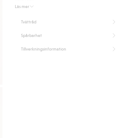
Artikelnummer
:
448977
Läs mer
Tvättråd
Spårbarhet
Tillverkningsinformation