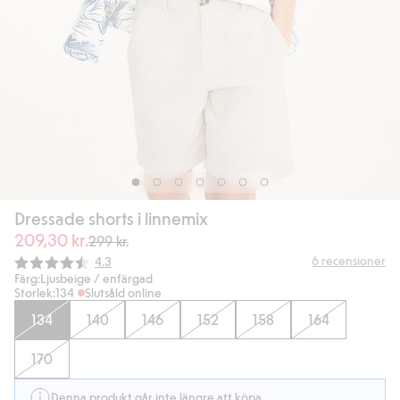
Dressade shorts i linnemix
209,30 kr.
299 kr.
Snittbetyg:
6
recensioner
4.3
Färg:
Ljusbeige / enfärgad
Storlek:
134
Slutsåld online
134
140
146
152
158
164
170
Denna produkt går inte längre att köpa