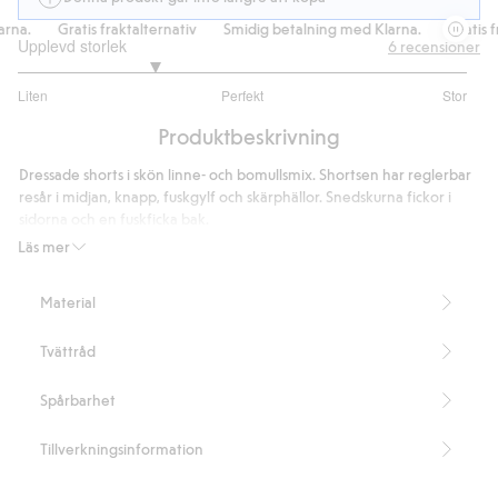
na.
Gratis fraktalternativ
Smidig betalning med Klarna.
Gratis fra
Upplevd storlek
6
recensioner
2.2
Liten
Perfekt
Stor
utav
Baserat
5
Produktbeskrivning
på
5
Dressade shorts i skön linne- och bomullsmix. Shortsen har reglerbar
betyg
resår i midjan, knapp, fuskgylf och skärphällor. Snedskurna fickor i
sidorna och en fuskficka bak.
Innehåller 55% Masters of FLAX FIBRE™ lin.
Läs mer
Artikelnummer
:
894378
Material
Tvättråd
Spårbarhet
Tillverkningsinformation