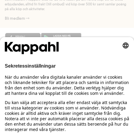
Läs mer
erbjudanden, alltid fri frakt (till ombud) vid köp över 500 kr samt samlar poäng
på alla köp och aktiviteter.
Bli medlem
Behöver du hjälp?
Kundservice
Kappahl Club
Vanliga frågor
Logga in
Om oss
Beställning & retur
Kappahl Club
Om Kappahl Group
Villkor & policy
Kontakta oss
Medlemsvillkor