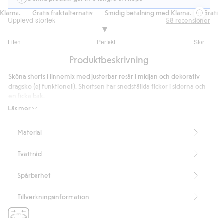
arna.
Gratis fraktalternativ
Smidig betalning med Klarna.
Gratis 
Upplevd storlek
58
recensioner
2.957446808510638
Liten
Perfekt
Stor
utav
Baserat
5
Produktbeskrivning
på
47
Sköna shorts i linnemix med justerbar resår i midjan och dekorativ
betyg
dragsko (ej funktionell). Shortsen har snedställda fickor i sidorna och
en ficka bak.
Innehåller 55% Masters of FLAX FIBRE™-linne.
Läs mer
Artikelnummer
:
427724
Material
Tvättråd
Spårbarhet
Tillverkningsinformation