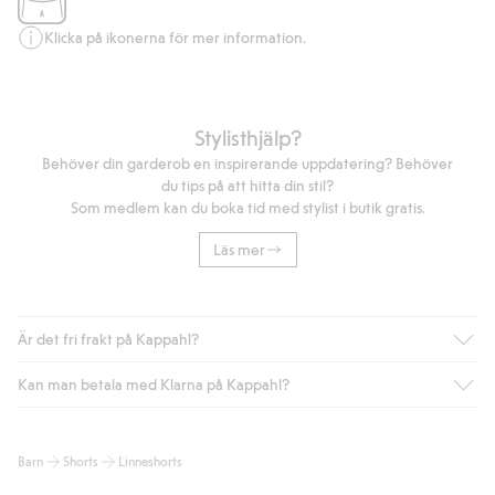
Klicka på ikonerna för mer information.
Stylisthjälp?
Behöver din garderob en inspirerande uppdatering? Behöver
du tips på att hitta din stil?
Som medlem kan du boka tid med stylist i butik gratis.
Läs mer
Är det fri frakt på Kappahl?
Kan man betala med Klarna på Kappahl?
Är du medlem i Kappahl Club har du alltid gratis frakt till butik
eller om du handlar för över 500kr med leverans till ombud
eller paketbox (gäller ej hemleverans). Frakten tas bort per
Ja, i samarbete med Klarna erbjuder vi smidig betalning med
Barn
Shorts
Linneshorts
automatik efter du loggat in och identifierats som medlem.
bland annat faktura och swish men även andra betalningssätt.
Genom att lämna information i kassan godkänner du Klarnas