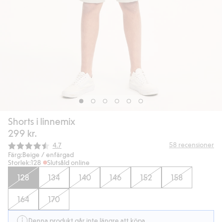
Shorts i linnemix
299 kr.
Snittbetyg:
58
recensioner
4.7
Färg:
Beige / enfärgad
Storlek:
128
Slutsåld online
128
134
140
146
152
158
164
170
Denna produkt går inte längre att köpa