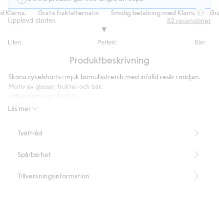
Klarna.
Gratis fraktalternativ
Smidig betalning med Klarna.
Grati
Upplevd storlek
32
recensioner
2.933333333333333
Liten
Perfekt
Stor
utav
Baserat
5
Produktbeskrivning
på
30
Sköna cykelshorts i mjuk bomullsstretch med infälld resår i midjan.
betyg
Motiv av glassar, frukter och bär.
Artikelnummer
:
451013
Läs mer
Tvättråd
Spårbarhet
Tillverkningsinformation