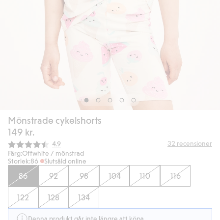
Mönstrade cykelshorts
149 kr.
Snittbetyg:
32
recensioner
4.9
Färg:
Offwhite / mönstrad
Storlek:
86
Slutsåld online
86
92
98
104
110
116
122
128
134
Denna produkt går inte längre att köpa