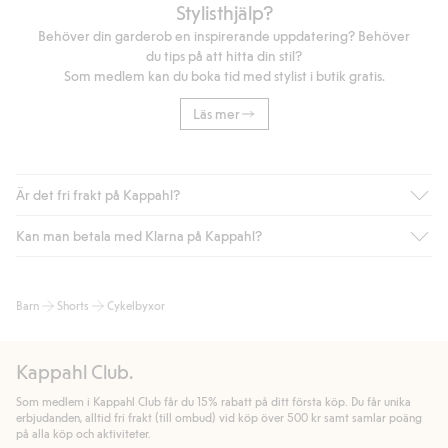
Stylisthjälp?
Behöver din garderob en inspirerande uppdatering? Behöver
du tips på att hitta din stil?
Som medlem kan du boka tid med stylist i butik gratis.
Läs mer
Är det fri frakt på Kappahl?
Kan man betala med Klarna på Kappahl?
Är du medlem i Kappahl Club har du alltid gratis frakt till butik
eller om du handlar för över 500kr med leverans till ombud
eller paketbox (gäller ej hemleverans). Frakten tas bort per
Ja, i samarbete med Klarna erbjuder vi smidig betalning med
Barn
Shorts
Cykelbyxor
automatik efter du loggat in och identifierats som medlem.
bland annat faktura och swish men även andra betalningssätt.
Genom att lämna information i kassan godkänner du Klarnas
Annars kostar frakten 39kr för ombudsleverans eller paketskåp
villkor. Genom att klicka på "Slutför köp" godkänner du Kappahls
(Instabox) och 59kr vid hemleverans oavsett hur mycket du
Kappahl Club.
allmänna villkor.
Läs mer om Klarnas betalningsvillkor
(extern
handlar för.
länk).
Som medlem i Kappahl Club får du 15% rabatt på ditt första köp. Du får unika
Läs mer
Läs mer
erbjudanden, alltid fri frakt (till ombud) vid köp över 500 kr samt samlar poäng
på alla köp och aktiviteter.