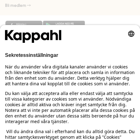
Bli medlem
Behöver du hjälp?
Kundservice
Kappahl Club
Vanliga frågor
Logga in
Om oss
Beställning & retur
Kappahl Club
Om Kappahl Group
Villkor & policy
Kontakta oss
Medlemsvillkor
Hållbarhet
Köpvillkor Sverige
Mer från oss
Hitta butik