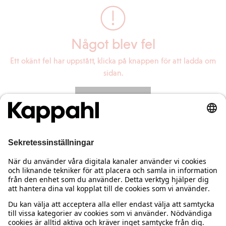
Något blev fel
Ett okänt fel har uppstått, klicka på knappen för att ladda om
sidan.
Ladda om sidan