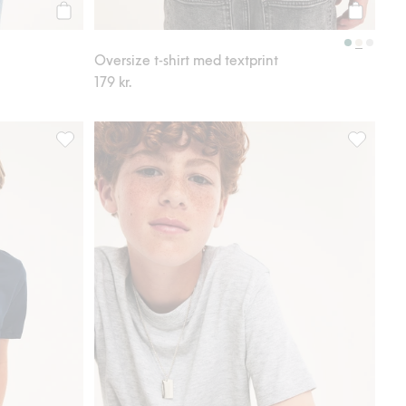
Köp
Köp
Oversize t-shirt med textprint
179 kr.
avoriter
T-shirt med Pokémon-tryck, Lägg till i favoriter
T-shirt i 