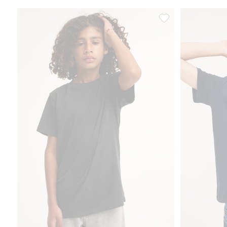
T-shirt i bomullstrikå