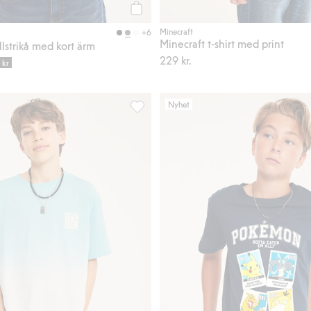
Köp
Minecraft
+6
Minecraft t-shirt med print
llstrikå med kort ärm
229 kr.
 kr
Nyhet
 med kort ärm, Lägg till i favoriter
Oversize t-shirt med print, Lägg till i f