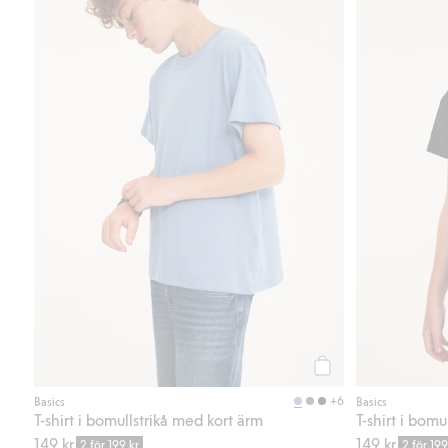
Köp
+6
Basics
Basics
T-shirt i bomullstrikå med kort ärm
T-shirt i bomu
149 kr.
149 kr.
2 för 199 kr
2 för 199