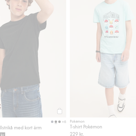
Köp
Pokémon
+6
T-shirt Pokémon
llstrikå med kort ärm
229 kr.
 kr