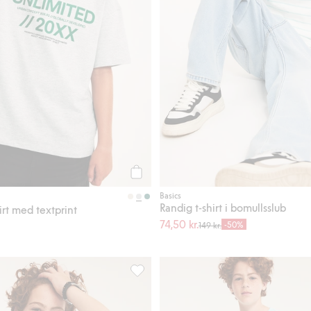
Köp
Basics
Randig t-shirt i bomullsslub
irt med textprint
74,50 kr.
-50%
149 kr.
 med kort ärm, Lägg till i favoriter
T-shirt i bomullstrikå med kort ärm, Lägg 