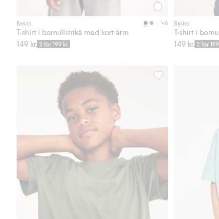
Köp
+6
Basics
Basics
T-shirt i bomullstrikå med kort ärm
T-shirt i bomu
149 kr.
149 kr.
2 för 199 kr
2 för 199
T-shirt i bomullstrikå