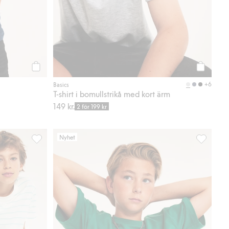
Köp
Köp
+6
Basics
T-shirt i bomullstrikå med kort ärm
149 kr.
2 för 199 kr
Nyhet
 i favoriter
Randig t-shirt i bomullsslub, Lägg till i favoriter
Oversize t