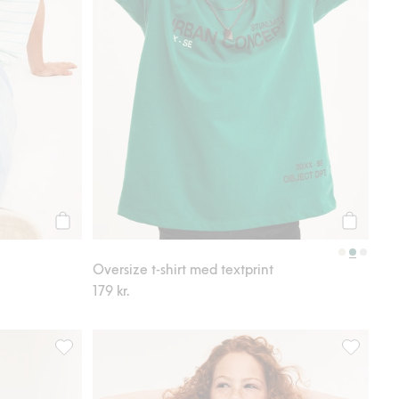
Köp
Köp
Oversize t-shirt med textprint
179 kr.
till i favoriter
T-shirt Pokémon, Lägg till i favoriter
Kortärmad 