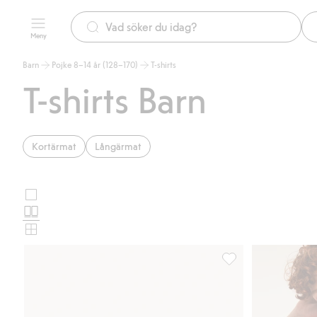
Meny
Barn
Pojke 8–14 år (128–170)
T-shirts
T-shirts Barn
Kortärmat
Långärmat
Stora
Välj
bilder
Normala
produktkortslayout
bilder
Små
bilder
T-shirt med tryck, Läg