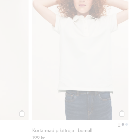
Köp
Köp
Kortärmad pikétröja i bomull
199 kr.