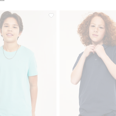
, Lägg till i favoriter
T-shirt i bomullstrikå med kort ärm, Lägg 