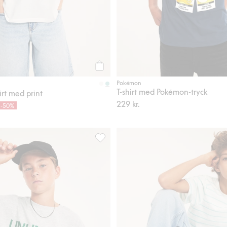
Köp
Pokémon
T-shirt med Pokémon-tryck
irt med print
229 kr.
-50%
, Lägg till i favoriter
Oversize t-shirt med textprint, Lägg till