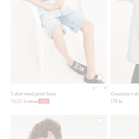
Köp
+1
T-shirt med print fram
Oversize t-sh
74,50 kr.
179 kr.
-50%
149 kr.
T-shirt i bomullstrikå