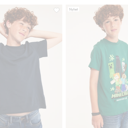
Nyhet
 med kort ärm, Lägg till i favoriter
T-shirt i bomullstrikå med kort ärm, Lägg 