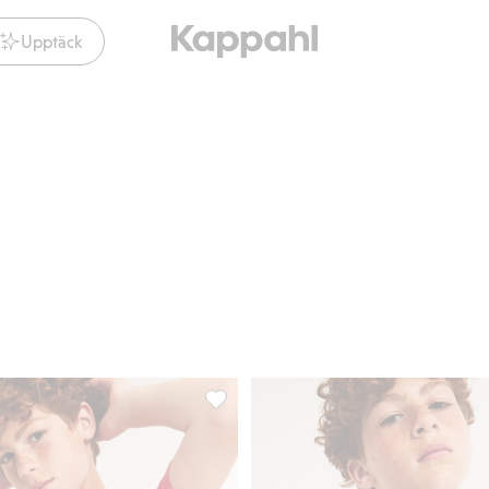
Upptäck
g till i favoriter
T-shirt med djurtryck i bomullstrikå, Lägg