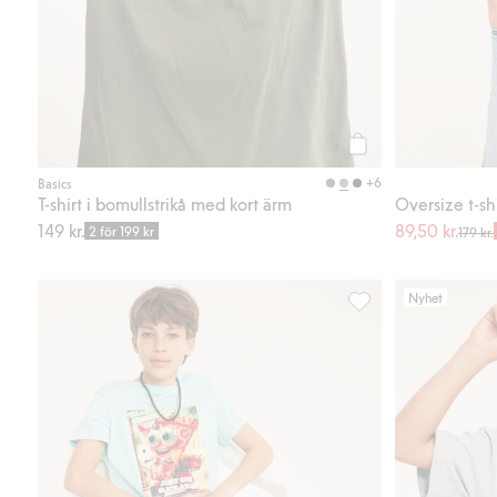
Köp
+6
Basics
T-shirt i bomullstrikå med kort ärm
Oversize t-sh
149 kr.
89,50 kr.
2 för 199 kr
179 kr.
Nyhet
T-shirt med print fram