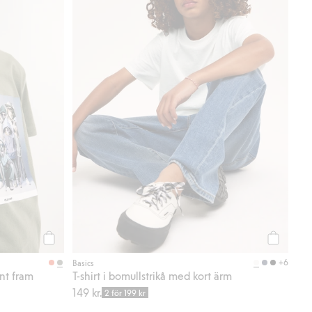
Köp
Köp
+6
Basics
int fram
T-shirt i bomullstrikå med kort ärm
149 kr.
2 för 199 kr