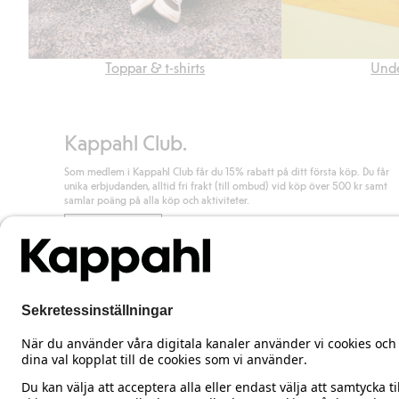
Toppar & t-shirts
Unde
Kappahl Club.
Som medlem i Kappahl Club får du 15% rabatt på ditt första köp. Du får
unika erbjudanden, alltid fri frakt (till ombud) vid köp över 500 kr samt
samlar poäng på alla köp och aktiviteter.
Bli medlem
Sweden
Ändra land