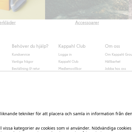
rkläder
Accessoarer
Behöver du hjälp?
Kappahl Club
Om oss
Kundservice
Logga in
Om Kappahl Gro
Vanliga frågor
Kappahl Club
Hållbarhet
Beställning & retur
Medlemsvillkor
Jobba hos oss
Kontakta oss
Press & nyheter
Hitta butik
Tillgänglighet
Presentkortssaldo
Personal styling
Ångra ditt köp