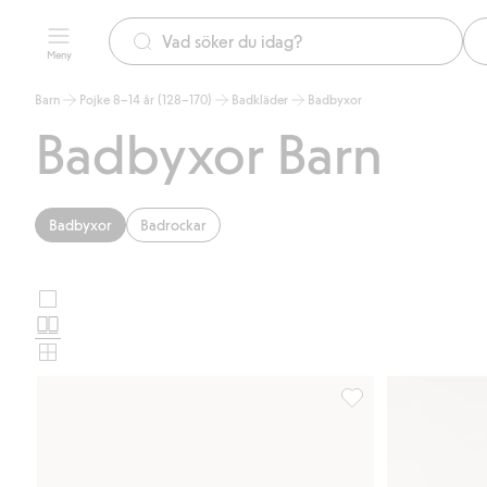
Meny
Barn
Pojke 8–14 år (128–170)
Badkläder
Badbyxor
Badbyxor Barn
Badbyxor
Badrockar
Stora
Välj
bilder
Normala
produktkortslayout
bilder
Små
bilder
Badbyxa med dragsko,