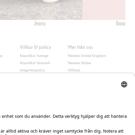
Jeans
Basplagg
Villkor & policy
Mer från oss
up
Köpvillkor Sverige
Newbie United Kingdom
Köpvillkor Danmark
Newbie Global
Integritetspolicy
Affiliate
Cookiepolicy
Studentrabatt
Villkor #YesKappahl
#YesNewbie