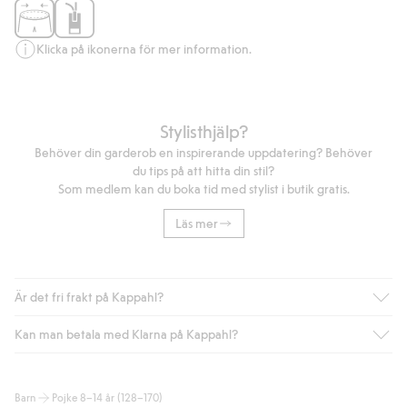
Klicka på ikonerna för mer information.
Stylisthjälp?
Behöver din garderob en inspirerande uppdatering? Behöver
du tips på att hitta din stil?
Som medlem kan du boka tid med stylist i butik gratis.
Läs mer
Är det fri frakt på Kappahl?
Kan man betala med Klarna på Kappahl?
Är du medlem i Kappahl Club har du alltid gratis frakt till butik
eller om du handlar för över 500kr med leverans till ombud
eller paketbox (gäller ej hemleverans). Frakten tas bort per
Ja, i samarbete med Klarna erbjuder vi smidig betalning med
Barn
Pojke 8–14 år (128–170)
automatik efter du loggat in och identifierats som medlem.
bland annat faktura och swish men även andra betalningssätt.