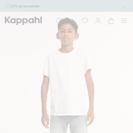
25% på barnkläder
Gäller online vid köp av 2 eller fler varor som ingår i erbjudandet tom den 10/8 kl
10.00. Ej Newbie. Gäller för dig som är eller blir medlem. Kan ej kombineras med
andra rabatter eller erbjudanden.
Shoppa nu