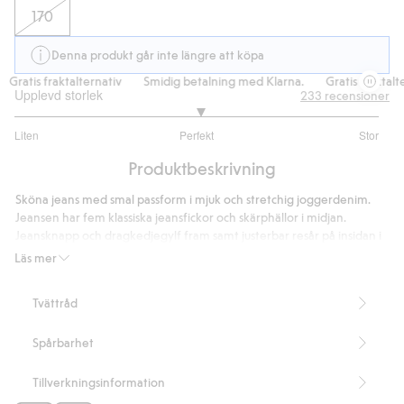
170
Denna produkt går inte längre att köpa
Gratis fraktalternativ
Smidig betalning med Klarna.
Gratis fraktalte
Upplevd storlek
233
recensioner
3.038461538461538
Liten
Perfekt
Stor
utav
Baserat
5
Produktbeskrivning
på
156
Sköna jeans med smal passform i mjuk och stretchig joggerdenim.
betyg
Jeansen har fem klassiska jeansfickor och skärphällor i midjan.
Jeansknapp och dragkedjegylf fram samt justerbar resår på insidan i
midjan för optimal passform och komfort.
Läs mer
Artikelnummer
:
358655
Tvättråd
Spårbarhet
Tillverkningsinformation