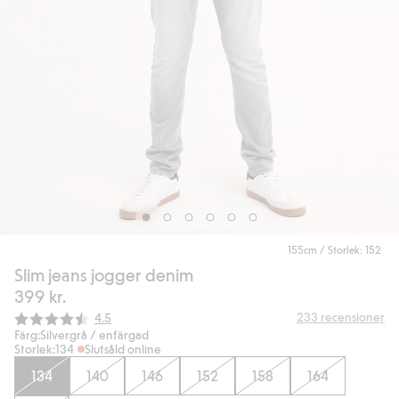
155cm / Storlek: 152
Slim jeans jogger denim
399 kr.
Snittbetyg:
233
recensioner
4.5
Färg:
Silvergrå / enfärgad
Storlek:
134
Slutsåld online
134
140
146
152
158
164