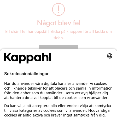
Något blev fel
Ett okänt fel har uppstått, klicka på knappen för att ladda om
sidan.
Ladda om sidan