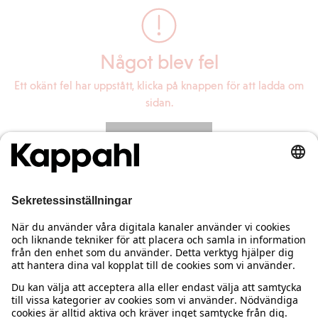
Något blev fel
Ett okänt fel har uppstått, klicka på knappen för att ladda om
sidan.
Ladda om sidan