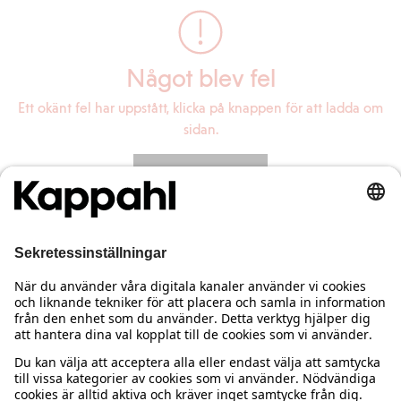
Något blev fel
Ett okänt fel har uppstått, klicka på knappen för att ladda om
sidan.
Ladda om sidan