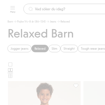
Meny
Barn
Pojke 1½–8 år (86–134)
Jeans
Relaxed
Relaxed Barn
Jogger jeans
Relaxed
Slim
Straight
Tough wear jean
Stora
Välj
bilder
Normala
produktkortslayout
bilder
Små
bilder
Relaxed jeans jogger