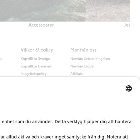
Accessoarer
Jeans
Villkor & policy
Mer från oss
up
Köpvillkor Sverige
Newbie United Kingdom
Köpvillkor Danmark
Newbie Global
Integritetspolicy
Affiliate
Cookiepolicy
Studentrabatt
Villkor #YesKappahl
#YesNewbie