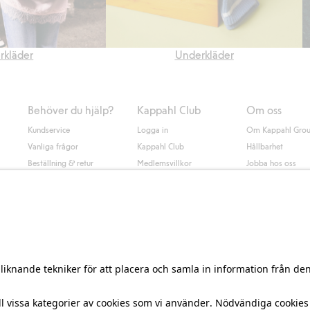
erkläder
Underkläder
Behöver du hjälp?
Kappahl Club
Om oss
Kundservice
Logga in
Om Kappahl Gro
Vanliga frågor
Kappahl Club
Hållbarhet
Beställning & retur
Medlemsvillkor
Jobba hos oss
Kontakta oss
Press & nyheter
Hitta butik
Tillgänglighet
Presentkortssaldo
Personal styling
Ångra ditt köp