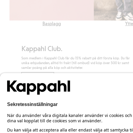
Basplagg
Ytt
Kappahl Club.
Som medlem i Kappahl Club får du 15% rabatt på ditt första köp. Du får
unika erbjudanden, alltid fri frakt (till ombud) vid köp över 500 kr samt
samlar poäng på alla köp och aktiviteter.
Bli medlem
Sweden
Ändra land