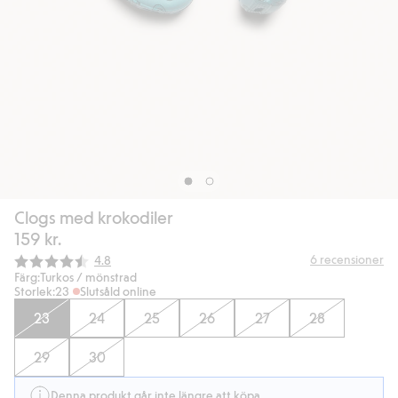
Clogs med krokodiler
159 kr.
Snittbetyg:
6
recensioner
4.8
Färg:
Turkos / mönstrad
Storlek:
23
Slutsåld online
23
24
25
26
27
28
29
30
Denna produkt går inte längre att köpa