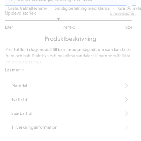
Gratis fraktalternativ
Smidig betalning med Klarna.
Gratis fraktal
Upplevd storlek
6
recensioner
2.666666666666667
Liten
Perfekt
Stor
utav
Baserat
5
Produktbeskrivning
på
6
Plasttofflor i clogsmodell till barn med smidig hälrem som kan fällas
betyg
fram och bak. Praktiska och bekväma sandaler till barn som är lätta
att sticka fötterna i.
Innehåller 25% återvunnen plast.
Läs mer
Artikelnummer
:
431619
Material
Tvättråd
Spårbarhet
Tillverkningsinformation