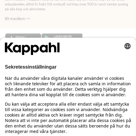
Läs mer
erbjudanden, alltid fri frakt (till ombud) vid köp över 500 kr samt samlar poäng
på alla köp och aktiviteter.
Bli medlem
Behöver du hjälp?
Kundservice
Kappahl Club
Vanliga frågor
Logga in
Om oss
Beställning & retur
Kappahl Club
Om Kappahl Group
Villkor & policy
Kontakta oss
Medlemsvillkor