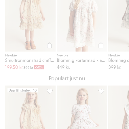
Köp
Köp
Newbie
Newbie
Newbie
Smultronmönstrad chiffongklänning
Blommig kortärmad klänning
199,50 kr.
449 kr.
399 kr.
-50%
399 kr.
Populärt just nu
Upp till storlek 140
Smultronmönstrad chiffongklänning, Lägg ti
Smultronmönstra