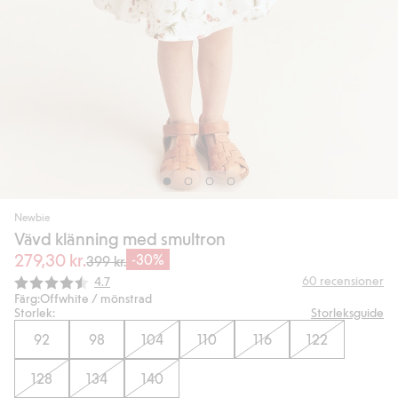
Newbie
Vävd klänning med smultron
279,30 kr.
-30%
399 kr.
Snittbetyg:
60
recensioner
4.7
Färg:
Offwhite / mönstrad
Storlek:
Storleksguide
92
98
104
110
116
122
128
134
140