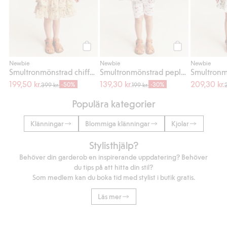
Köp
Köp
Newbie
Newbie
Newbie
Smultronmönstrad chiffongklänning
Smultronmönstrad peplumtopp
199,50 kr.
139,30 kr.
209,30 kr.
-50%
-30%
399 kr.
199 kr.
Populära kategorier
Klänningar
Blommiga klänningar
Kjolar
Stylisthjälp?
Behöver din garderob en inspirerande uppdatering? Behöver
du tips på att hitta din stil?
Som medlem kan du boka tid med stylist i butik gratis.
Läs mer