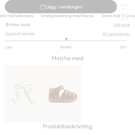
Lägg i varukorgen
Vävd kl
s fraktalternativ
Smidig betalning med Klarna.
Gratis fraktalternativ
Hitta i butik
Välj butik
Upplevd storlek
60
recensioner
3
Liten
Perfekt
Stor
utav
Baserat
5
Matcha med
på
51
betyg
Produktbeskrivning
Hårspänne
Sandal
med
Hällevik