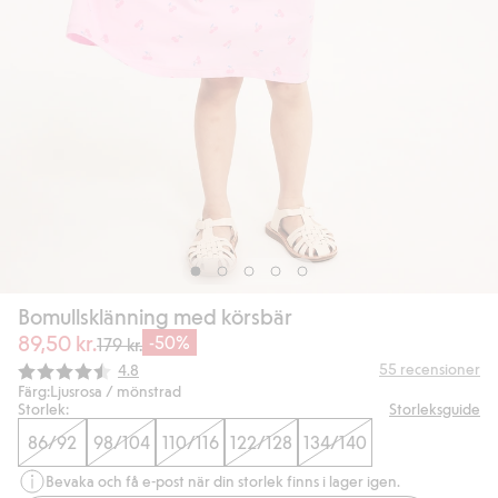
Bomullsklänning med körsbär
89,50 kr.
-50%
179 kr.
Snittbetyg:
55
recensioner
4.8
Färg:
Ljusrosa / mönstrad
Storlek:
Storleksguide
86/92
98/104
110/116
122/128
134/140
Bevaka och få e-post när din storlek finns i lager igen.