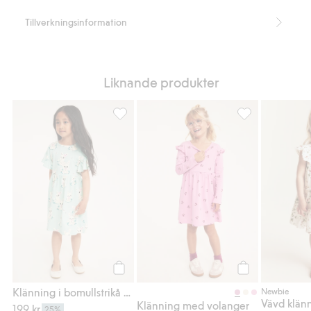
Tillverkningsinformation
Liknande produkter
Klänning i bomullstrikå med kaniner, Lägg ti
Klänning med vol
Köp
Köp
Klänning i bomullstrikå med kaniner
Newbie
Klänning med volanger
199 kr.
25%