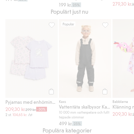
279,30 kr.
199 kr.
3
25%
Populärt just nu
Populär
Pyjamas med enhörningar 2-pack, Lägg till 
Vattentäta skalb
Köp
Köp
Pyjamas med enhörningar 2-pack
Kaxs
Babblarna
Vattentäta skalbyxor Kaxs Proxtec
209,30 kr.
-30%
299 kr.
10 000 mm vattenpelare och fullt
209,30 kr.
2 st.
104,65 kr.
/st
tejpade sömmar
499 kr.
25%
Populära kategorier