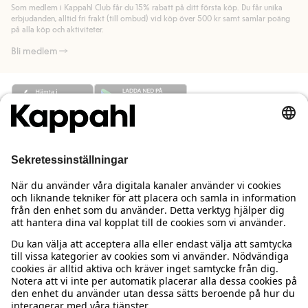
Som medlem i Kappahl Club får du 15% rabatt på ditt första köp. Du får unika
Läs mer
Läs mer
erbjudanden, alltid fri frakt (till ombud) vid köp över 500 kr samt samlar poäng
på alla köp och aktiviteter.
Bli medlem
Behöver du hjälp?
Kundservice
Kappahl Club
Vanliga frågor
Logga in
Om oss
Beställning & retur
Kappahl Club
Om Kappahl Group
Villkor & policy
Kontakta oss