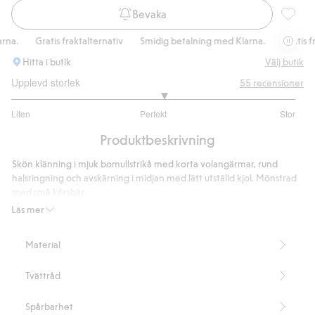
Bevaka
Bomulls
a.
Gratis fraktalternativ
Smidig betalning med Klarna.
Gratis frak
Hitta i butik
Välj butik
Upplevd storlek
55
recensioner
3.146341463414634
Liten
Perfekt
Stor
utav
Baserat
5
Produktbeskrivning
på
41
Skön klänning i mjuk bomullstrikå med korta volangärmar, rund
betyg
halsringning och avskärning i midjan med lätt utställd kjol. Mönstrad
med små körsbär.
Artikelnummer
:
832535
Läs mer
Material
Tvättråd
Spårbarhet