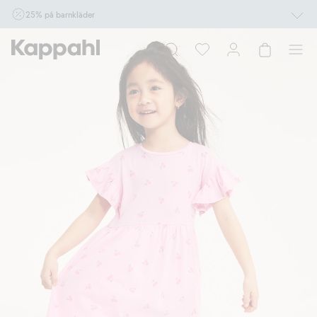
25% på barnkläder
Gäller online vid köp av 2 eller fler varor som ingår i erbjudandet tom den 10/8 kl
10.00. Ej Newbie. Gäller för dig som är eller blir medlem. Kan ej kombineras med
andra rabatter eller erbjudanden.
Shoppa nu