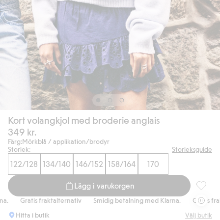
Kort volangkjol med broderie anglais
349 kr.
Färg:
Mörkblå / applikation/brodyr
Storlek:
Storleksguide
122/128
134/140
146/152
158/164
170
Lägg i varukorgen
Kort vo
Gratis fraktalternativ
Smidig betalning med Klarna.
Gratis frakta
Hitta i butik
Välj butik