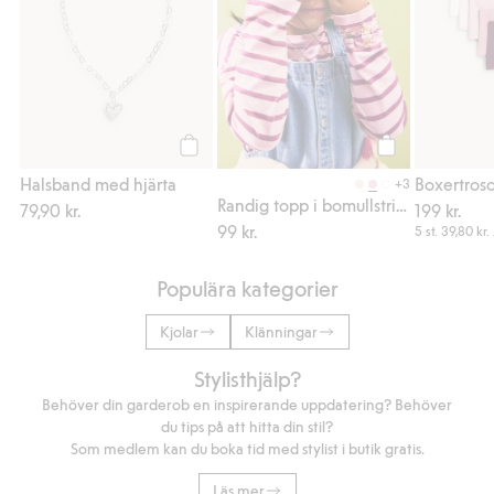
Köp
Köp
Halsband med hjärta
Boxertroso
+3
Randig topp i bomullstrikå
79,90 kr.
199 kr.
99 kr.
5 st.
39,80 kr.
Populära kategorier
Kjolar
Klänningar
Stylisthjälp?
Behöver din garderob en inspirerande uppdatering? Behöver
du tips på att hitta din stil?
Som medlem kan du boka tid med stylist i butik gratis.
Läs mer