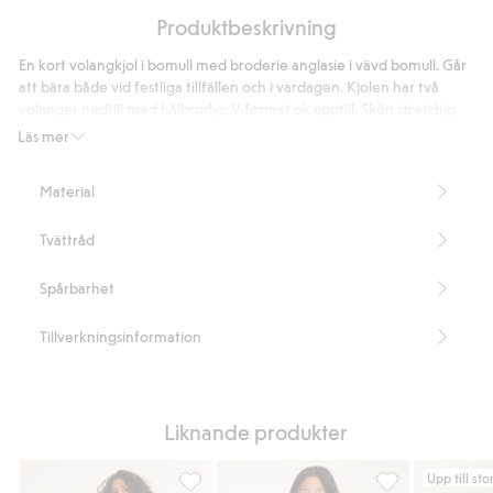
Produktbeskrivning
En kort volangkjol i bomull med broderie anglasie i vävd bomull. Går
att bära både vid festliga tillfällen och i vardagen. Kjolen har två
volanger nedtill med hålbrodyr. V-format ok upptill. Skön stretchig
midja med resår. Innerkjol i bomull.
Läs mer
Normal passform
Broderie anglaise
Material
Artikelnummer
:
926543
Tvättråd
Spårbarhet
Tillverkningsinformation
Liknande produkter
Upp till sto