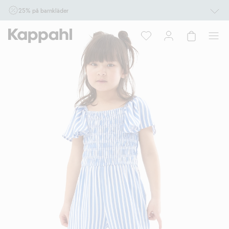
25% på barnkläder
Gäller online vid köp av 2 eller fler varor som ingår i erbjudandet tom den 10/8 kl
10.00. Ej Newbie. Gäller för dig som är eller blir medlem. Kan ej kombineras med
andra rabatter eller erbjudanden.
Shoppa nu