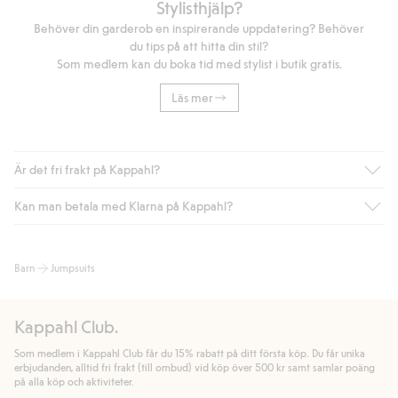
Stylisthjälp?
Behöver din garderob en inspirerande uppdatering? Behöver
du tips på att hitta din stil?
Som medlem kan du boka tid med stylist i butik gratis.
Läs mer
Är det fri frakt på Kappahl?
Kan man betala med Klarna på Kappahl?
Är du medlem i Kappahl Club har du alltid gratis frakt till butik
eller om du handlar för över 500kr med leverans till ombud
eller paketbox (gäller ej hemleverans). Frakten tas bort per
Ja, i samarbete med Klarna erbjuder vi smidig betalning med
Barn
Jumpsuits
automatik efter du loggat in och identifierats som medlem.
bland annat faktura och swish men även andra betalningssätt.
Genom att lämna information i kassan godkänner du Klarnas
Annars kostar frakten 39kr för ombudsleverans eller paketskåp
villkor. Genom att klicka på "Slutför köp" godkänner du Kappahls
(Instabox) och 59kr vid hemleverans oavsett hur mycket du
Kappahl Club.
allmänna villkor.
Läs mer om Klarnas betalningsvillkor
(extern
handlar för.
länk).
Som medlem i Kappahl Club får du 15% rabatt på ditt första köp. Du får unika
Läs mer
Läs mer
erbjudanden, alltid fri frakt (till ombud) vid köp över 500 kr samt samlar poäng
på alla köp och aktiviteter.