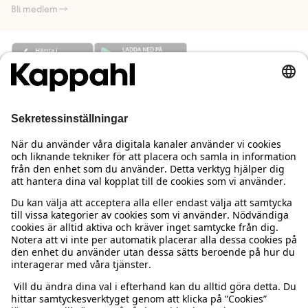
Bli medlem
Behöver du hjälp?
Kundservice
Kappahl Club
Vanliga frågor
Logga in
Om oss
Beställning & retur
Kappahl Club
Om Kappahl Group
Villkor & policy
Kontakta oss
Medlemsvillkor
Hållbarhet
Köpvillkor Sverige
Mer från oss
Hitta butik
Jobba hos oss