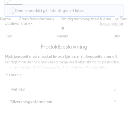
Denna produkt går inte längre att köpa
arna.
Gratis fraktalternativ
Smidig betalning med Klarna.
Gratis 
Upplevd storlek
5
recensioner
3
Liten
Perfekt
Stor
utav
Baserat
5
Produktbeskrivning
på
2
Mjuk jumpsuit med smockat liv och fjärilsärmar. Jumpsuiten har ett
betyg
randigt mönster och markerad midja med elastiskt band på insidan.
Innehåller 100% Livaeco by Birla Cellulose™ viskosfiber.
Artikelnummer
:
334060
Läs mer
Tvättråd
Tillverkningsinformation