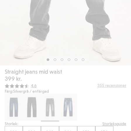
Straight jeans mid waist
399 kr.
Snittbetyg:
355
recensioner
4.6
Färg:
Silvergrå / enfärgad
Storlek:
Storleksguide