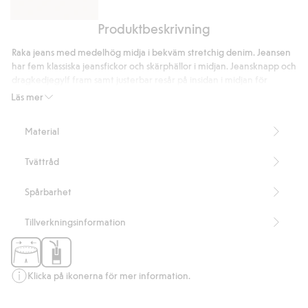
Produktbeskrivning
Hoodie
med
Raka jeans med medelhög midja i bekväm stretchig denim. Jeansen
texttryck
har fem klassiska jeansfickor och skärphällor i midjan. Jeansknapp och
dragkedjegylf fram samt justerbar resår på insidan i midjan för
optimal passform och komfort.
Läs mer
Artikelnummer
:
905612
Material
Tvättråd
Spårbarhet
Tillverkningsinformation
Klicka på ikonerna för mer information.