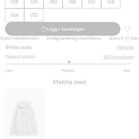
128
134
140
146
152
158
164
170
Lägg i varukorgen
Straight
tis fraktalternativ
Smidig betalning med Klarna.
Gratis fraktalternat
Hitta i butik
Välj butik
Upplevd storlek
355
recensioner
3.031872509960159
Liten
Perfekt
Stor
utav
Baserat
5
Matcha med
på
251
betyg