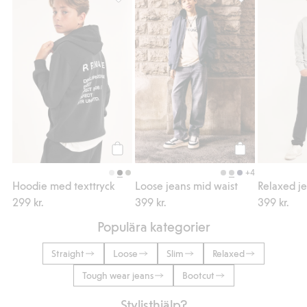
Hoodie med texttryck, Lägg till i favoriter
Loose jeans mid w
Köp
Köp
+4
Hoodie med texttryck
Loose jeans mid waist
299 kr.
399 kr.
399 kr.
Populära kategorier
Straight
Loose
Slim
Relaxed
Tough wear jeans
Bootcut
Stylisthjälp?