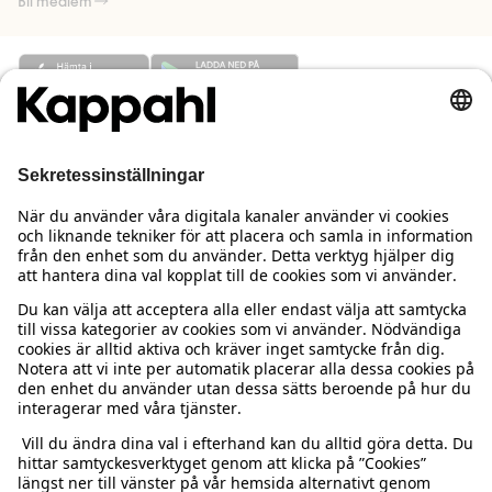
Bli medlem
Behöver du hjälp?
Kundservice
Kappahl Club
Vanliga frågor
Logga in
Om oss
Beställning & retur
Kappahl Club
Om Kappahl Group
Villkor & policy
Kontakta oss
Medlemsvillkor
Hållbarhet
Köpvillkor Sverige
Mer från oss
Hitta butik
Jobba hos oss
Köpvillkor Danmark