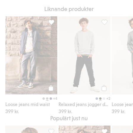
Liknande produkter
Loose jeans mid waist, Lägg till i favoriter
Relaxed jeans jo
Köp
Köp
+4
+2
Loose jeans mid waist
Relaxed jeans jogger denim
Loose jean
399 kr.
399 kr.
399 kr.
Populärt just nu