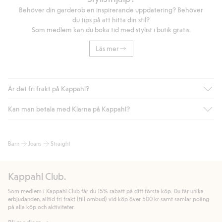
Behöver din garderob en inspirerande uppdatering? Behöver
du tips på att hitta din stil?
Som medlem kan du boka tid med stylist i butik gratis.
Läs mer
Är det fri frakt på Kappahl?
Kan man betala med Klarna på Kappahl?
Är du medlem i Kappahl Club har du alltid gratis frakt till butik
eller om du handlar för över 500kr med leverans till ombud
eller paketbox (gäller ej hemleverans). Frakten tas bort per
Ja, i samarbete med Klarna erbjuder vi smidig betalning med
Barn
Jeans
Straight
automatik efter du loggat in och identifierats som medlem.
bland annat faktura och swish men även andra betalningssätt.
Genom att lämna information i kassan godkänner du Klarnas
Annars kostar frakten 39kr för ombudsleverans eller paketskåp
villkor. Genom att klicka på "Slutför köp" godkänner du Kappahls
(Instabox) och 59kr vid hemleverans oavsett hur mycket du
Kappahl Club.
allmänna villkor.
Läs mer om Klarnas betalningsvillkor
(extern
handlar för.
länk).
Som medlem i Kappahl Club får du 15% rabatt på ditt första köp. Du får unika
Läs mer
Läs mer
erbjudanden, alltid fri frakt (till ombud) vid köp över 500 kr samt samlar poäng
på alla köp och aktiviteter.