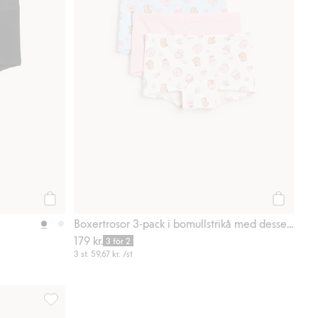
Köp
Köp
Boxertrosor 3-pack i bomullstrikå med dessertprint
179 kr.
3 för 2
3 st.
59,67 kr.
/st
l i favoriter
Enfärgade boxertrosor i 3-pack, Lägg till i favoriter