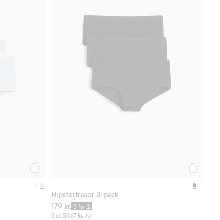
Köp
Köp
Hipstertrosor 3-pack
179 kr.
3 för 2
3 st.
59,67 kr.
/st