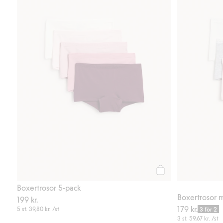
Köp
Boxertrosor 5-pack
Boxertrosor 
199 kr.
179 kr.
5 st.
39,80 kr.
/st
3 för 2
3 st.
59,67 kr.
/st