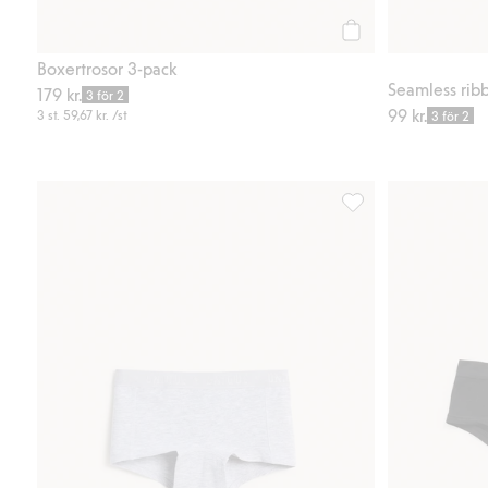
Köp
Boxertrosor 3-pack
Seamless ribb
179 kr.
3 för 2
99 kr.
3 st.
59,67 kr.
/st
3 för 2
Boxertrosor, Lägg till