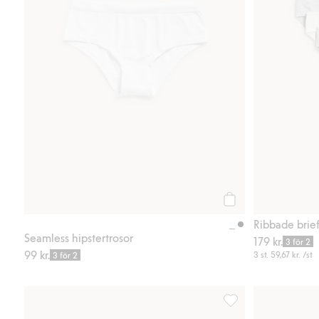
Köp
Ribbade brief
Seamless hipstertrosor
179 kr.
3 för 2
99 kr.
3 st.
59,67 kr.
/st
3 för 2
Körsbärsmönstrade se