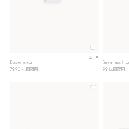
Köp
Boxertrosor
Seamless hips
79,90 kr.
99 kr.
3 för 2
3 för 2
Seamless hipstertroso