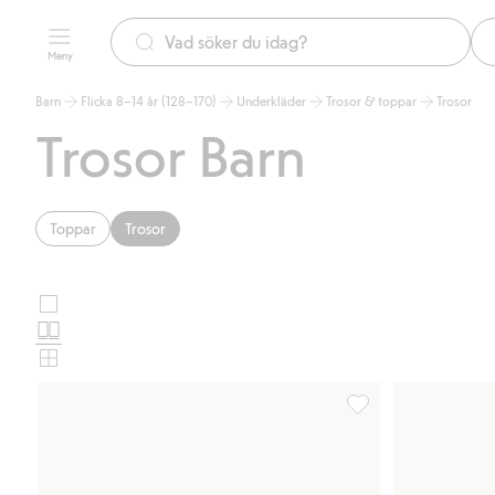
Meny
Barn
Flicka 8–14 år (128–170)
Underkläder
Trosor & toppar
Trosor
Trosor Barn
Toppar
Trosor
Stora
Välj
bilder
Normala
produktkortslayout
bilder
Små
bilder
Boxertrosor 5-pack, L