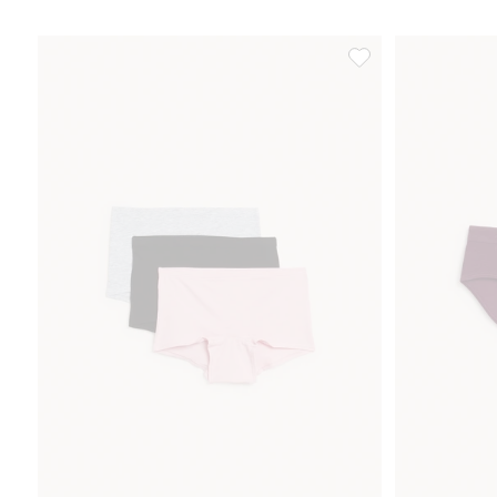
Boxertrosor 3-pack, L