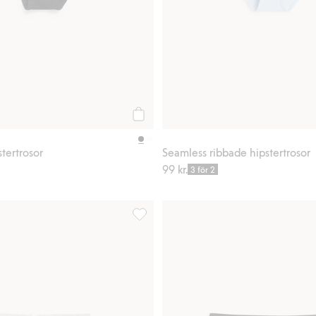
Köp
tertrosor
Seamless ribbade hipstertrosor
99 kr.
3 för 2
r, Lägg till i favoriter
Ribbade brieftrosor 3-pack, Lägg till i f