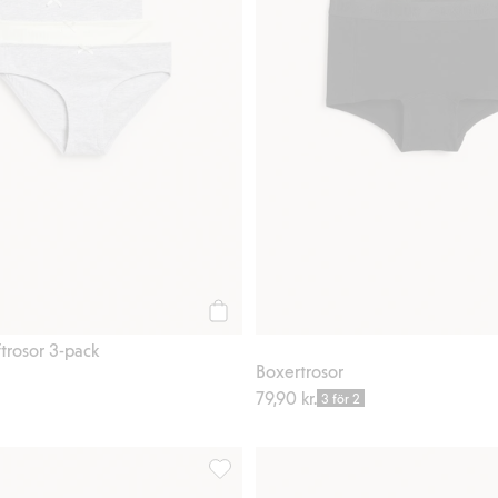
Köp
trosor 3-pack
Boxertrosor
79,90 kr.
3 för 2
amless brieftrosor med spets, Lägg till i favoriter
Enfärgade boxertrosor i 3-pack, Lägg til