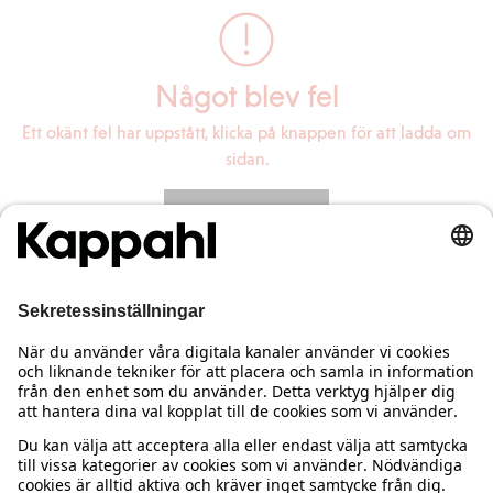
Något blev fel
Ett okänt fel har uppstått, klicka på knappen för att ladda om
sidan.
Ladda om sidan