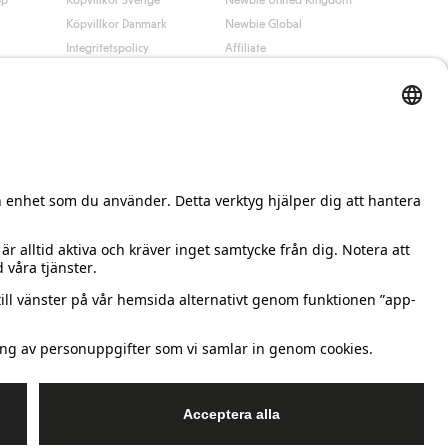
Köpvillkor Danmark
Newbie Global
Integritetspolicy
Affiliate
Cookiepolicy
Studentrabatt
Villkor #YesKappahl
#YesNewbie