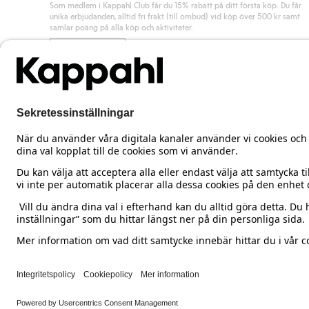
Som medlem i Kappahl Club får du 15% rabatt på ditt första köp. Du får
unika erbjudanden, alltid fri frakt (till ombud) vid köp över 500 kr samt
samlar poäng på alla köp och aktiviteter.
Bli medlem
Sweden
Ändra land
Cookies