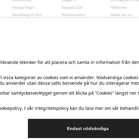
Vanliga frågor
Kappahl Club
Hållbarhet
Beställning & retur
Medlemsvillkor
Jobba hos oss
Kontakta oss
Press & nyheter
Hitta butik
Tillgänglighet
Presentkortssaldo
Personal styling
Ångra ditt köp