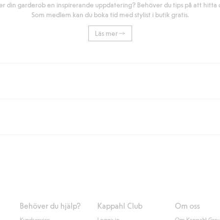
r din garderob en inspirerande uppdatering? Behöver du tips på att hitta di
Som medlem kan du boka tid med stylist i butik gratis.
Läs mer
eller om du handlar för över 500kr med leverans till ombud eller paketbox (g
Instabox) och 59kr vid hemleverans oavsett hur mycket du handlar för.
nd annat faktura och swish men även andra betalningssätt. Genom att lämna
s mer om Klarnas betalningsvillkor
(extern länk).
Behöver du hjälp?
Kappahl Club
Om oss
Kundservice
Logga in
Om Kappahl Gro