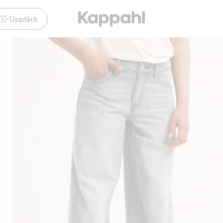
Upptäck
Gratis fraktalternativ
Smidig betalning med Klarna