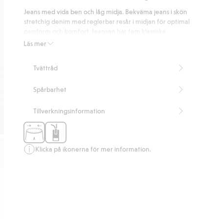
på
Jeans med vida ben och låg midja. Bekväma jeans i skön
16
stretchig denim med reglerbar resår i midjan för optimal
betyg
passform och komfort. Jeansen har fem klassiska
jeansfickor och skärphällor i midjan.
Läs mer
Artikelnummer
:
308684
Tvättråd
Spårbarhet
Tillverkningsinformation
Klicka på ikonerna för mer information.