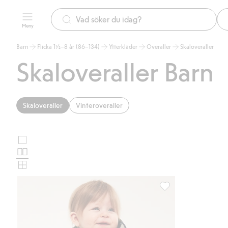
Meny
Barn
Flicka 1½–8 år (86–134)
Ytterkläder
Overaller
Skaloveraller
Skaloveraller Barn
Skaloveraller
Vinteroveraller
Stora
Välj
bilder
Normala
produktkortslayout
bilder
Små
bilder
Skaloverall Kaxs Prox