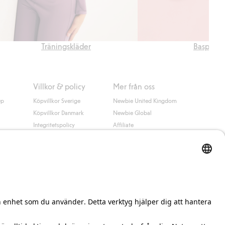
Träningskläder
Basplagg
Villkor & policy
Mer från oss
up
Köpvillkor Sverige
Newbie United Kingdom
Köpvillkor Danmark
Newbie Global
Integritetspolicy
Affiliate
Cookiepolicy
Studentrabatt
Villkor #YesKappahl
#YesNewbie