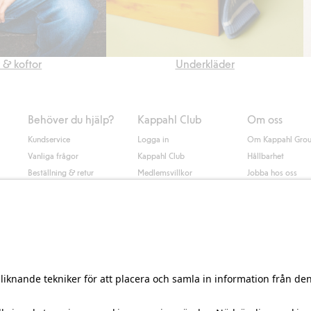
r & koftor
Underkläder
Behöver du hjälp?
Kappahl Club
Om oss
Kundservice
Logga in
Om Kappahl Gro
Vanliga frågor
Kappahl Club
Hållbarhet
Beställning & retur
Medlemsvillkor
Jobba hos oss
Kontakta oss
Press & nyheter
Hitta butik
Tillgänglighet
Presentkortssaldo
Personal styling
Ångra ditt köp