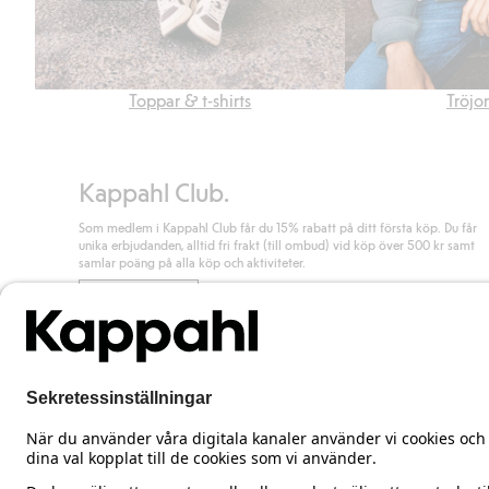
Toppar & t-shirts
Tröjo
Kappahl Club.
Som medlem i Kappahl Club får du 15% rabatt på ditt första köp. Du får
unika erbjudanden, alltid fri frakt (till ombud) vid köp över 500 kr samt
samlar poäng på alla köp och aktiviteter.
Bli medlem