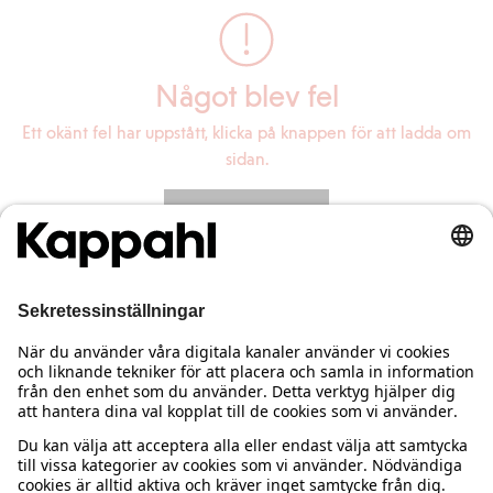
Något blev fel
Ett okänt fel har uppstått, klicka på knappen för att ladda om
sidan.
Ladda om sidan