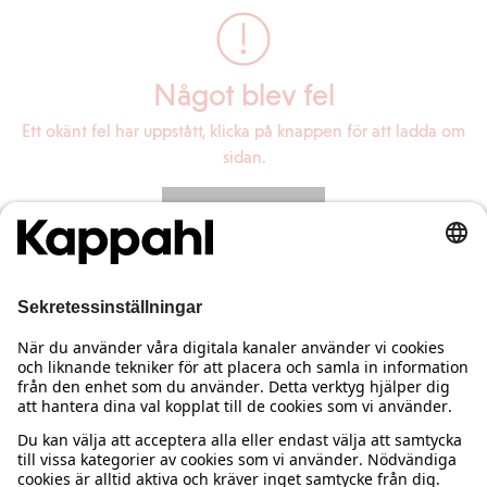
Något blev fel
Ett okänt fel har uppstått, klicka på knappen för att ladda om
sidan.
Ladda om sidan