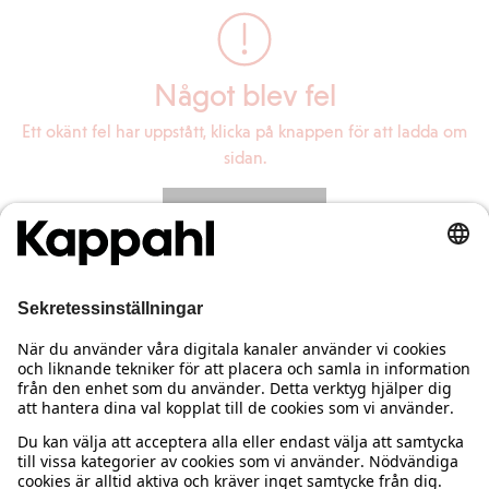
Något blev fel
Ett okänt fel har uppstått, klicka på knappen för att ladda om
sidan.
Ladda om sidan