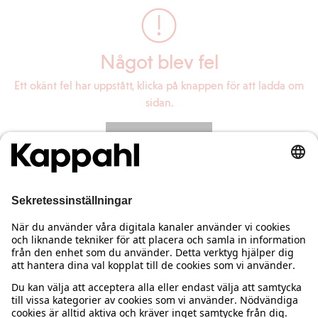
Något blev fel
Ett okänt fel har uppstått, klicka på knappen för att ladda om
sidan.
Ladda om sidan