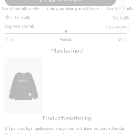
Mjukisby
ratis fraktalternativ
Smidig betalning med Klarna.
Gratis fraktaltern
Hitta i butik
Välj butik
Upplevd storlek
1
recensioner
3
Liten
Perfekt
Stor
utav
Baserat
5
Matcha med
på
1
betyg
Produktbeskrivning
Sweatshirt
i
Ett par sportiga mjukisbyxor i mjuk bomullstrikå med borstad insida.
bomullstrikå