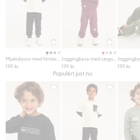
Köp
Köp
+1
+1
Mjukisbyxor med förstärkta knän
Joggingbyxa med cargofickor
199 kr.
199 kr.
199 kr.
Populärt just nu
Sweatshirt i bomullstrikå med texttryck, Lägg
Mjukisbyxor med 