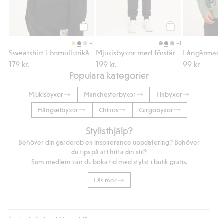
Köp
Köp
+1
+1
Sweatshirt i bomullstrikå med texttryck
Mjukisbyxor med förstärkta knän
179 kr.
199 kr.
99 kr.
Populära kategorier
Mjukisbyxor
Manchesterbyxor
Finbyxor
Hängselbyxor
Chinos
Cargobyxor
Stylisthjälp?
Behöver din garderob en inspirerande uppdatering? Behöver
du tips på att hitta din stil?
Som medlem kan du boka tid med stylist i butik gratis.
Läs mer