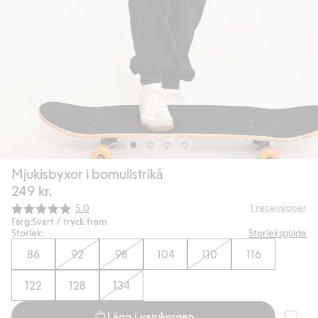
Mjukisbyxor i bomullstrikå
249 kr.
Snittbetyg:
1
recensioner
5.0
Färg:
Svart / tryck fram
Storlek:
Storleksguide
86
92
98
104
110
116
122
128
134
Lägg i varukorgen