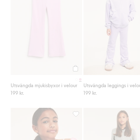
Köp
Utsvängda mjukisbyxor i velour
Utsvängda leggings i velo
199 kr.
199 kr.
Velourhoodie med dragkedja, Lägg