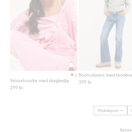
Köp
Velourhoodie med dragkedja
399 kr.
299 kr.
Mjukisbyxor
Behöve