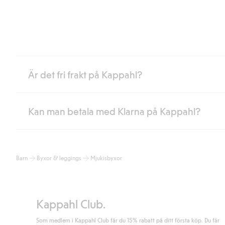
Är det fri frakt på Kappahl?
Kan man betala med Klarna på Kappahl?
Är du medlem i Kappahl Club har du alltid gratis frakt till butik 
loggat in och identifierats som medlem.
Annars kostar frakten 39kr för ombudsleverans eller paketskåp (
Ja, i samarbete med Klarna erbjuder vi smidig betalning med bla
Läs mer
Barn
Byxor & leggings
Mjukisbyxor
klicka på "Slutför köp" godkänner du Kappahls allmänna villkor.
Lä
Läs mer
Kappahl Club.
Som medlem i Kappahl Club får du 15% rabatt på ditt första köp. Du får