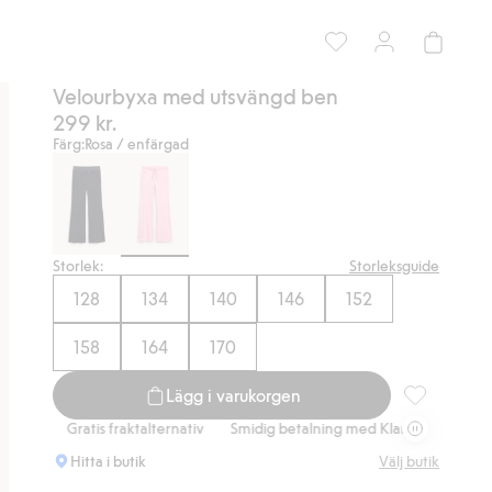
Velourbyxa med utsvängd ben
299 kr.
Färg:
Rosa / enfärgad
Storlek:
Storleksguide
128
134
140
146
152
158
164
170
Lägg i varukorgen
Velourbyxa m
Gratis fraktalternativ
Smidig betalning med Klarna.
Gratis frakta
Hitta i butik
Välj butik