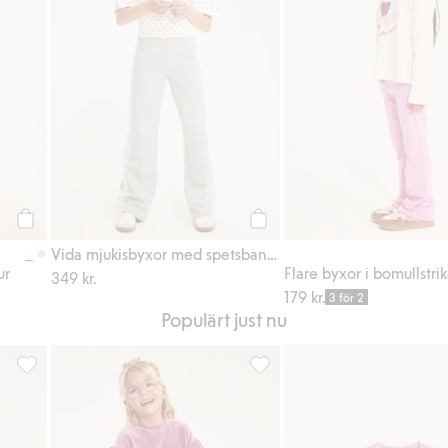
Köp
Köp
Vida mjukisbyxor med spetsband på benen
ur
Flare byxor i bomullstri
349 kr.
179 kr.
3 för 2
Populärt just nu
 till i favoriter
Bootcutjeans med broderade fickor, Lägg till i favoriter
Ribbade byxor i velour, Lägg ti