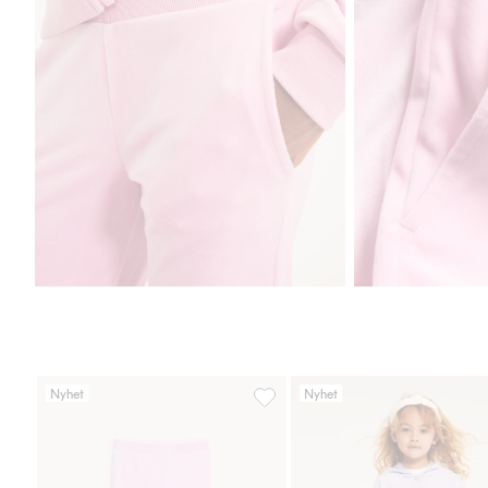
Nyhet
Nyhet
Utsvängda mjukisbyxor i velour, L