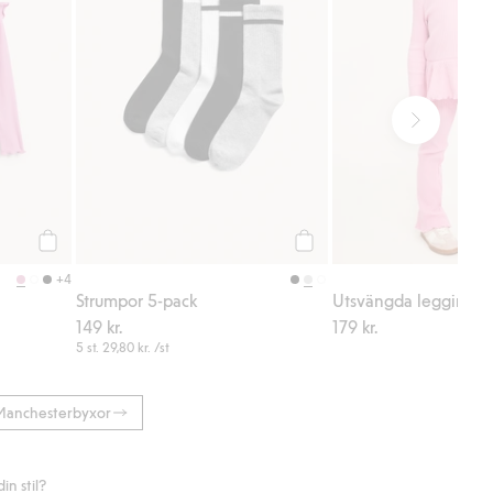
Köp
Köp
+4
Strumpor 5-pack
Utsvängda leggings i 
149 kr.
179 kr.
5 st.
29,80 kr.
/st
Manchesterbyxor
n stil?