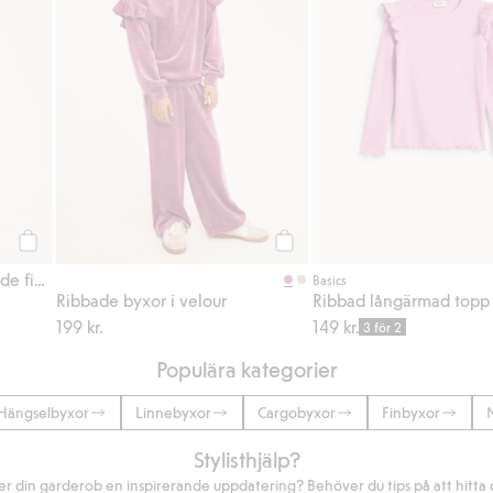
Köp
Köp
Bootcutjeans med broderade fickor
Basics
Ribbade byxor i velour
Ribbad långärmad topp
199 kr.
149 kr.
3 för 2
Populära kategorier
Hängselbyxor
Linnebyxor
Cargobyxor
Finbyxor
Stylisthjälp?
r din garderob en inspirerande uppdatering? Behöver du tips på att hitta di