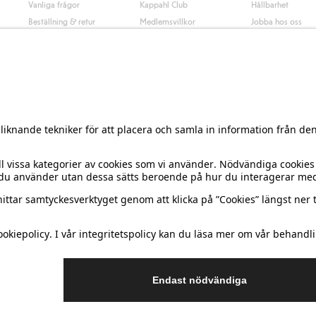
Vanliga frågor
Kappahl Club
Hållbarhet
Beställning & retur
Medlemsvillkor
Jobba hos oss
Kontakta oss
Press & nyheter
Hitta butik
Tillgänglighet
Presentkortssaldo
Personal styling
Ångra ditt köp