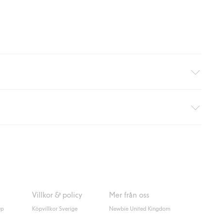
äller ej hemleverans). Frakten tas bort per automatik efter du
 information i kassan godkänner du Klarnas villkor. Genom att
Villkor & policy
Mer från oss
up
Köpvillkor Sverige
Newbie United Kingdom