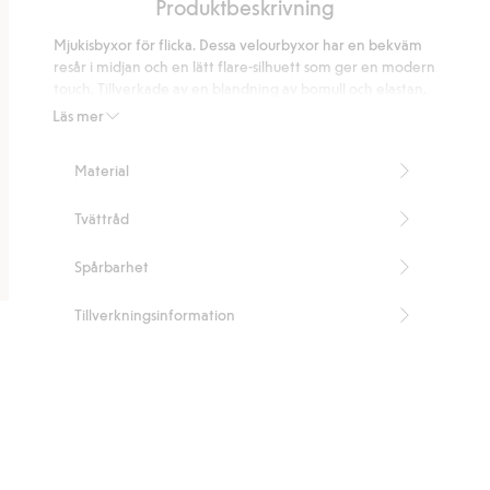
Produktbeskrivning
Mjukisbyxor för flicka. Dessa velourbyxor har en bekväm
resår i midjan och en lätt flare-silhuett som ger en modern
touch. Tillverkade av en blandning av bomull och elastan,
är de både sköna och stretchiga, vilket gör dem perfekta
Läs mer
för både aktiva dagar och avslappning. Kombinera med
en t-shirt eller hoodie för en avslappnad look.
Material
Resår i midjan
Utsvängda ben
Tvättråd
Innehåller 95% återvunnen polyester.
Artikelnummer
:
916072
Spårbarhet
Blended Recycled Polyester
Tillverkningsinformation