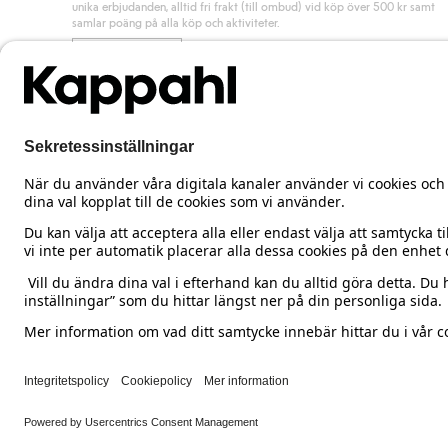
unika erbjudanden, alltid fri frakt (till ombud) vid köp över 500 kr samt
samlar poäng på alla köp och aktiviteter.
Bli medlem
Sweden
Ändra land
Cookies