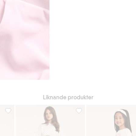
Liknande produkter
ägg till i favoriter
Utsvängda leggings i velour, Lägg till i favoriter
Vida mjukisbyxor med spetsban