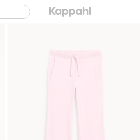
Gratis fraktalternativ
Smidig betalning med Klarna.