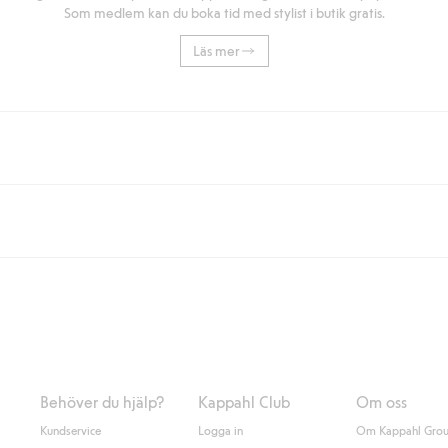
Som medlem kan du boka tid med stylist i butik gratis.
Läs mer
eller om du handlar för över 500kr med leverans till ombud eller paketbox (g
Instabox) och 59kr vid hemleverans oavsett hur mycket du handlar för.
nd annat faktura och swish men även andra betalningssätt. Genom att lämna
s mer om Klarnas betalningsvillkor
(extern länk).
Behöver du hjälp?
Kappahl Club
Om oss
Kundservice
Logga in
Om Kappahl Gro