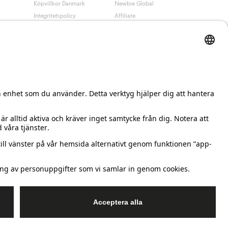
Köpvillkor Danmark
Newbie Global
Integritetspolicy
Affiliate
Cookiepolicy
Studentrabatt
Villkor #YesKappahl
#YesNewbie