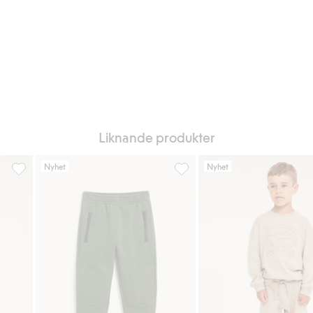
Liknande produkter
Nyhet
Nyhet
g till i favoriter
Joggingbyxa med cargofickor, Lägg till i favoriter
Mjukisbyxor med förstärkta knä