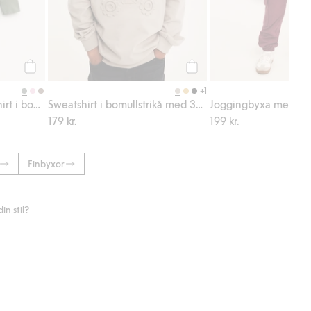
Köp
Köp
+1
Oversize långärmad t-shirt i bomullstrikå
Sweatshirt i bomullstrikå med 3D-effektmotiv monsterbil
Joggingbyxa med car
179 kr.
199 kr.
Finbyxor
n stil?