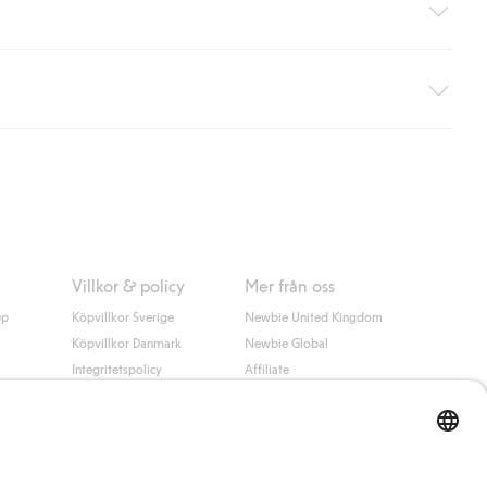
äller ej hemleverans). Frakten tas bort per automatik efter du
 information i kassan godkänner du Klarnas villkor. Genom att
Villkor & policy
Mer från oss
up
Köpvillkor Sverige
Newbie United Kingdom
Köpvillkor Danmark
Newbie Global
Integritetspolicy
Affiliate
Cookiepolicy
Studentrabatt
Villkor #YesKappahl
#YesNewbie