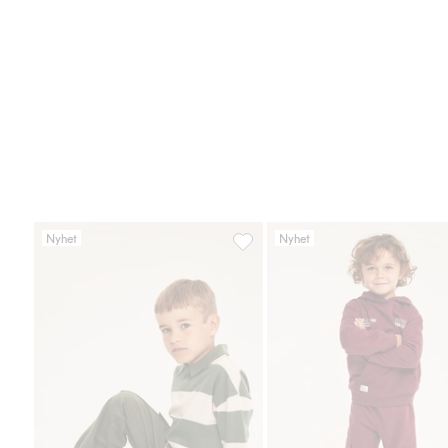
Nyhet
Nyhet
Joggingbyxa med cargofickor, Läg