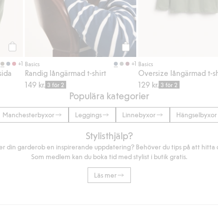
Köp
Köp
+1
+1
Basics
Basics
sida
Randig långärmad t-shirt
149 kr.
129 kr.
3 för 2
3 för 2
Populära kategorier
Manchesterbyxor
Leggings
Linnebyxor
Hängselbyxor
Stylisthjälp?
r din garderob en inspirerande uppdatering? Behöver du tips på att hitta di
Som medlem kan du boka tid med stylist i butik gratis.
Läs mer