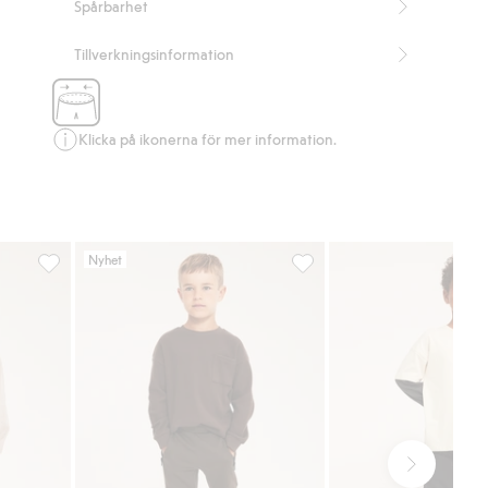
Spårbarhet
Tillverkningsinformation
Klicka på ikonerna för mer information.
Nyhet
n, Lägg till i favoriter
Joggingbyxa med cargofickor, Lägg till i favoriter
Mjukisbyxor med förstärkta k