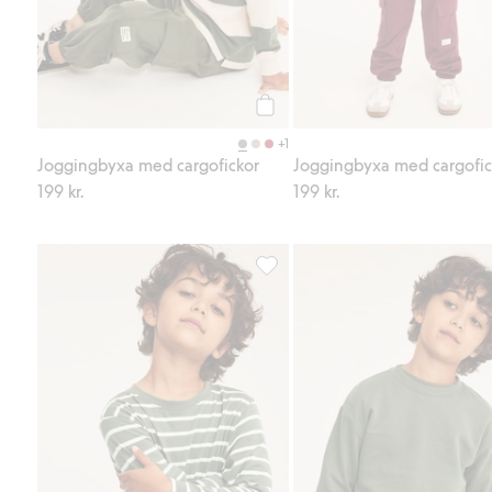
Köp
+1
Joggingbyxa med cargofickor
Joggingbyxa med cargofic
199 kr.
199 kr.
Randig långärmad t-shirt, Lägg til