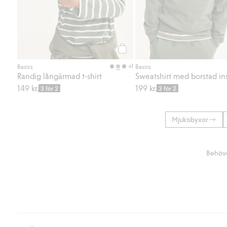
Köp
+1
Basics
Basics
Randig långärmad t-shirt
Sweatshirt med borstad in
149 kr.
199 kr.
3 för 2
3 för 2
Mjukisbyxor
Behöve