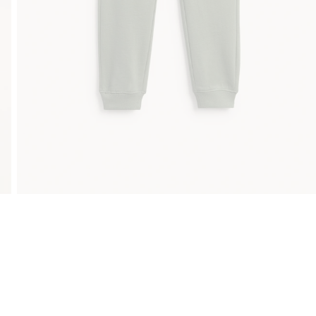
Gratis fraktalternativ
Smidig betalning med Klarna.