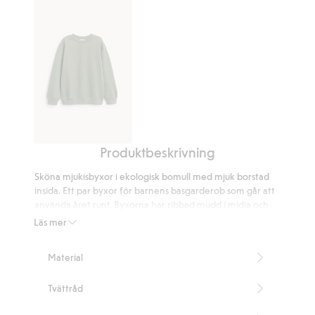
509
betyg
Produktbeskrivning
Sweatshirt
med
Sköna mjukisbyxor i ekologisk bomull med mjuk borstad
borstad
insida. Ett par byxor för barnens basgarderob som går att
insida
använda året runt. Byxorna har ribbad mudd i midja och
benslut. Dragsko i midjan samt reglerbar midjejustering
Läs mer
med knapp på insidan. Öppna fickor i sidorna.
Innehåller 100% ekologisk bomull.
Material
Artikelnummer
:
912642
Made with organic cotton In-conversion- GOTS
Tvättråd