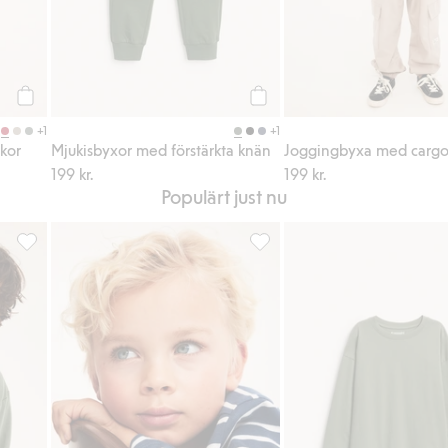
Köp
Köp
+1
+1
kor
Mjukisbyxor med förstärkta knän
Joggingbyxa med cargo
199 kr.
199 kr.
Populärt just nu
l i favoriter
Sweatshirt med borstad insida, Lägg till i favoriter
Randig långärmad t-shirt, Lägg 