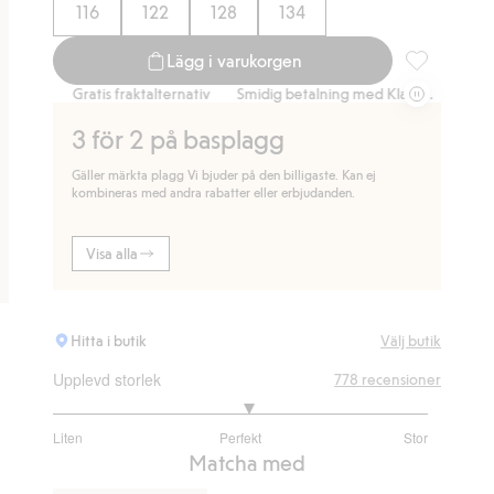
116
122
128
134
Lägg i varukorgen
Mjukisbyxor 
Gratis fraktalternativ
Smidig betalning med Klarna.
Gratis fraktalt
3 för 2 på basplagg
Gäller märkta plagg Vi bjuder på den billigaste. Kan ej
kombineras med andra rabatter eller erbjudanden.
Visa alla
Hitta i butik
Välj butik
Upplevd storlek
778
recensioner
3.094302554027505
Liten
Perfekt
Stor
utav
Baserat
Matcha med
5
på