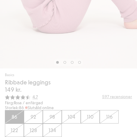
Basics
Ribbade leggings
149 kr.
Snittbetyg:
597
recensioner
4.7
Färg:
Rosa / enfärgad
Storlek:
86
Slutsåld online
86
92
98
104
110
116
122
128
134