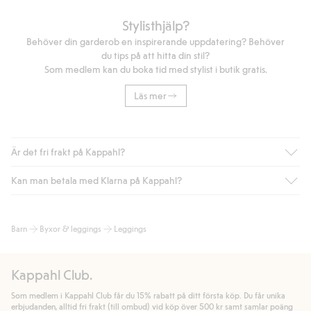
Stylisthjälp?
Behöver din garderob en inspirerande uppdatering? Behöver
du tips på att hitta din stil?
Som medlem kan du boka tid med stylist i butik gratis.
Läs mer
Är det fri frakt på Kappahl?
Kan man betala med Klarna på Kappahl?
Är du medlem i Kappahl Club har du alltid gratis frakt till butik
eller om du handlar för över 500kr med leverans till ombud
eller paketbox (gäller ej hemleverans). Frakten tas bort per
Ja, i samarbete med Klarna erbjuder vi smidig betalning med
Barn
Byxor & leggings
Leggings
automatik efter du loggat in och identifierats som medlem.
bland annat faktura och swish men även andra betalningssätt.
Genom att lämna information i kassan godkänner du Klarnas
Annars kostar frakten 39kr för ombudsleverans eller paketskåp
villkor. Genom att klicka på "Slutför köp" godkänner du Kappahls
(Instabox) och 59kr vid hemleverans oavsett hur mycket du
Kappahl Club.
allmänna villkor.
Läs mer om Klarnas betalningsvillkor
(extern
handlar för.
länk).
Som medlem i Kappahl Club får du 15% rabatt på ditt första köp. Du får unika
Läs mer
Läs mer
erbjudanden, alltid fri frakt (till ombud) vid köp över 500 kr samt samlar poäng