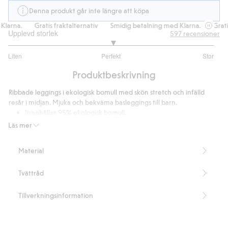
Denna produkt går inte längre att köpa
arna.
Gratis fraktalternativ
Smidig betalning med Klarna.
Gratis 
Upplevd storlek
597
recensioner
3.039506172839506
Liten
Perfekt
Stor
utav
Baserat
5
Produktbeskrivning
på
405
Ribbade leggings i ekologisk bomull med skön stretch och infälld
betyg
resår i midjan. Mjuka och bekväma basleggings till barn.
Innehåller 95% ekologisk bomull.
Artikelnummer
:
466250
Läs mer
Material
Tvättråd
Tillverkningsinformation