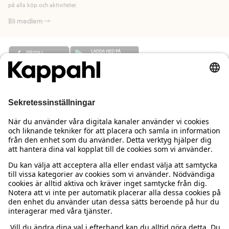
på alla köp och aktiviteter.
Bli medlem
Behöver du hjälp?
Kundservice
Kappahl Club
Vanliga frågor
Logga in
Om oss
Beställning & retur
Kappahl Club
Om Kappahl Group
Villkor & policy
Kontakta oss
Medlemsvillkor
Hållbarhet
Köpvillkor Sverige
Mer från oss