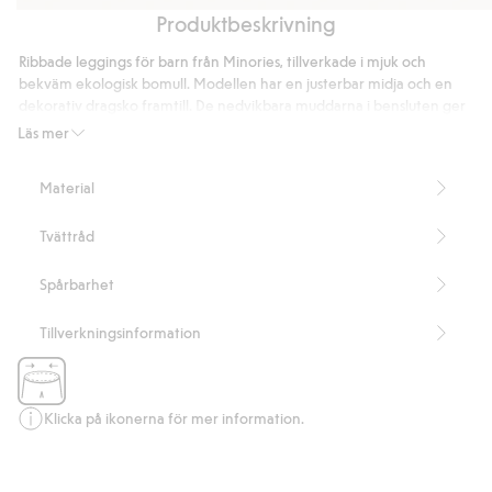
Produktbeskrivning
Jeansjacka
Mönstrad
Stickad
Stickad
t-
mössa
mössa
Ribbade leggings för barn från Minories, tillverkade i mjuk och
shirt
med
med
bekväm ekologisk bomull. Modellen har en justerbar midja och en
brodyr
brodyr
dekorativ dragsko framtill. De nedvikbara muddarna i bensluten ger
en smart växa-funktion, vilket gör att plagget kan användas under
Läs mer
en längre tid i takt med att barnet växer.
Innehåller 95% ekologisk bomull.
Material
Artikelnummer
:
451955
Organic cotton- GOTS
Tvättråd
Spårbarhet
Tillverkningsinformation
Klicka på ikonerna för mer information.