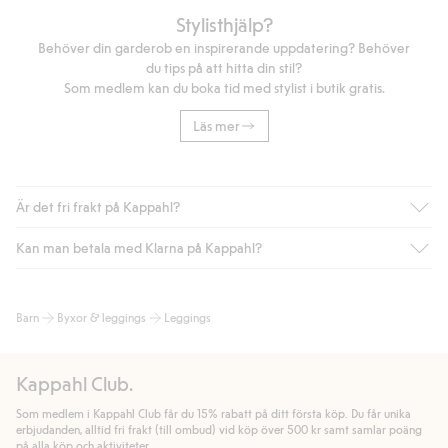
Stylisthjälp?
Behöver din garderob en inspirerande uppdatering? Behöver
du tips på att hitta din stil?
Som medlem kan du boka tid med stylist i butik gratis.
Läs mer
Är det fri frakt på Kappahl?
Kan man betala med Klarna på Kappahl?
Är du medlem i Kappahl Club har du alltid gratis frakt till butik
eller om du handlar för över 500kr med leverans till ombud
eller paketbox (gäller ej hemleverans). Frakten tas bort per
Ja, i samarbete med Klarna erbjuder vi smidig betalning med
Barn
Byxor & leggings
Leggings
automatik efter du loggat in och identifierats som medlem.
bland annat faktura och swish men även andra betalningssätt.
Genom att lämna information i kassan godkänner du Klarnas
Annars kostar frakten 39kr för ombudsleverans eller paketskåp
villkor. Genom att klicka på "Slutför köp" godkänner du Kappahls
(Instabox) och 59kr vid hemleverans oavsett hur mycket du
Kappahl Club.
allmänna villkor.
Läs mer om Klarnas betalningsvillkor
(extern
handlar för.
länk).
Som medlem i Kappahl Club får du 15% rabatt på ditt första köp. Du får unika
Läs mer
Läs mer
erbjudanden, alltid fri frakt (till ombud) vid köp över 500 kr samt samlar poäng
på alla köp och aktiviteter.