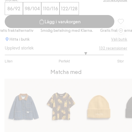
86/92
98/104
110/116
122/128
Lägg i varukorgen
Ribbade
s fraktalternativ
Smidig betalning med Klarna.
Gratis fraktalternativ
Hitta i butik
Välj butik
Upplevd storlek
132
recensioner
3.720720720720721
Liten
Perfekt
Stor
utav
Baserat
5
Matcha med
på
111
betyg