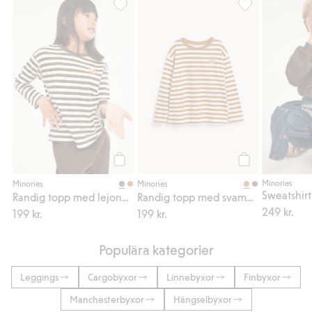
Randig topp med lejonbrodyr, Lägg till i fa
Randig topp med
Köp
Köp
Minories
Minories
Minories
Randig topp med lejonbrodyr
Randig topp med svampbrodyr
249 kr.
199 kr.
199 kr.
Populära kategorier
Leggings
Cargobyxor
Linnebyxor
Finbyxor
Manchesterbyxor
Hängselbyxor