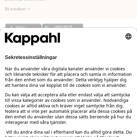
Bli medlem
Behöver du hjälp?
Kundservice
Kappahl Club
Vanliga frågor
Logga in
Om oss
Beställning & retur
Kappahl Club
Om Kappahl Group
Villkor & policy
Kontakta oss
Medlemsvillkor
Hållbarhet
Köpvillkor Sverige
Mer från oss
Hitta butik