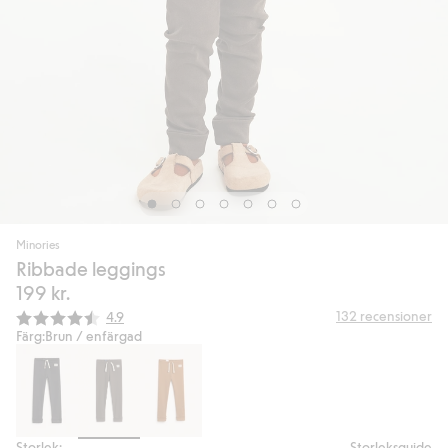
Minories
Ribbade leggings
199 kr.
Snittbetyg:
132
recensioner
4.9
Färg:
Brun / enfärgad
Storlek:
Storleksguide