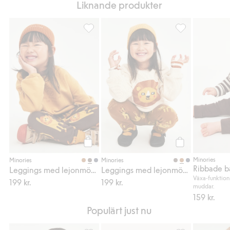
Liknande produkter
Leggings med lejonmönster, Lägg till i fav
Leggings med lej
Köp
Köp
Minories
Minories
Minories
Ribbade b
Leggings med lejonmönster
Leggings med lejonmönster
Växa-funktio
199 kr.
199 kr.
muddar.
159 kr.
Populärt just nu