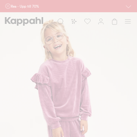
Rea - Upp till 70%
Röda priser gäller. Kan ej kombineras med andra rabatter eller erbjudanden.
Priser och produkter kan variera online och i butiker.
Dam
Herr
Barn
Baby
Newbie