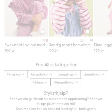
Köp
Köp
+3
Sweatshirt i velour med volangärm
Randig topp i bomullstrikå
199 kr.
99 kr.
179 kr.
Populära kategorier
Finbyxor
Cargobyxor
Leggings
Linnebyxor
Chinos
Hängselbyxor
Stylisthjälp?
Behöver din garderob en inspirerande uppdatering? Behöver
du tips på att hitta din stil?
Som medlem kan du boka tid med stylist i butik gratis.