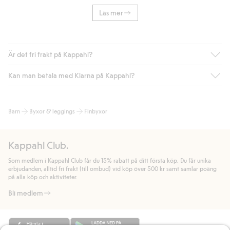
Läs mer
Är det fri frakt på Kappahl?
Kan man betala med Klarna på Kappahl?
Är du medlem i Kappahl Club har du alltid gratis frakt till butik
eller om du handlar för över 500kr med leverans till ombud
eller paketbox (gäller ej hemleverans). Frakten tas bort per
Ja, i samarbete med Klarna erbjuder vi smidig betalning med
Barn
Byxor & leggings
Finbyxor
automatik efter du loggat in och identifierats som medlem.
bland annat faktura och swish men även andra betalningssätt.
Genom att lämna information i kassan godkänner du Klarnas
Annars kostar frakten 39kr för ombudsleverans eller paketskåp
villkor. Genom att klicka på "Slutför köp" godkänner du Kappahls
(Instabox) och 59kr vid hemleverans oavsett hur mycket du
Kappahl Club.
allmänna villkor.
Läs mer om Klarnas betalningsvillkor
(extern
handlar för.
länk).
Som medlem i Kappahl Club får du 15% rabatt på ditt första köp. Du får unika
Läs mer
Läs mer
erbjudanden, alltid fri frakt (till ombud) vid köp över 500 kr samt samlar poäng
på alla köp och aktiviteter.
Bli medlem