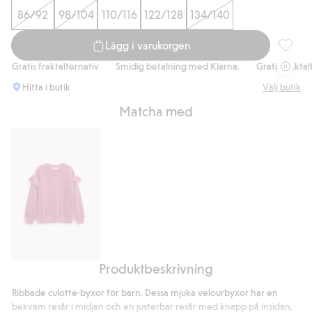
86/92
98/104
110/116
122/128
134/140
Lägg i varukorgen
Ribbade 
Gratis fraktalternativ
Smidig betalning med Klarna.
Gratis fraktalte
Hitta i butik
Välj butik
Matcha med
Produktbeskrivning
Sweatshirt
i
Ribbade culotte-byxor för barn. Dessa mjuka velourbyxor har en
velour
bekväm resår i midjan och en justerbar resår med knapp på insidan,