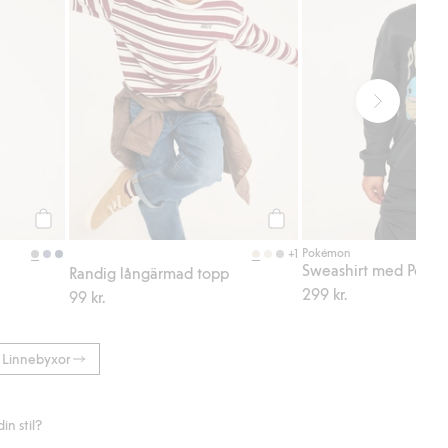
Köp
Köp
Pokémon
+1
Sweashirt med Poké
Randig långärmad topp
299 kr.
99 kr.
Linnebyxor
n stil?