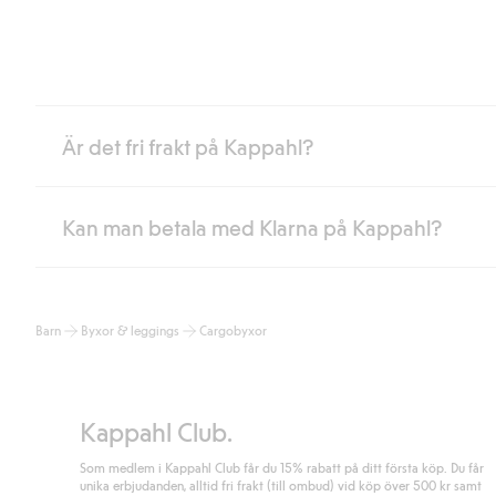
Är det fri frakt på Kappahl?
Kan man betala med Klarna på Kappahl?
Är du medlem i Kappahl Club har du alltid gratis frakt till butik 
loggat in och identifierats som medlem.
Annars kostar frakten 39kr för ombudsleverans eller paketskåp (
Ja, i samarbete med Klarna erbjuder vi smidig betalning med bla
Läs mer
Barn
Byxor & leggings
Cargobyxor
klicka på "Slutför köp" godkänner du Kappahls allmänna villkor.
Lä
Läs mer
Kappahl Club.
Som medlem i Kappahl Club får du 15% rabatt på ditt första köp. Du får
unika erbjudanden, alltid fri frakt (till ombud) vid köp över 500 kr samt