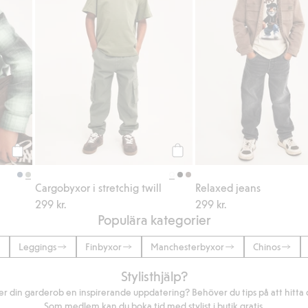
Köp
Köp
Cargobyxor i stretchig twill
Relaxed jeans
299 kr.
299 kr.
Populära kategorier
Leggings
Finbyxor
Manchesterbyxor
Chinos
Stylisthjälp?
r din garderob en inspirerande uppdatering? Behöver du tips på att hitta di
Som medlem kan du boka tid med stylist i butik gratis.