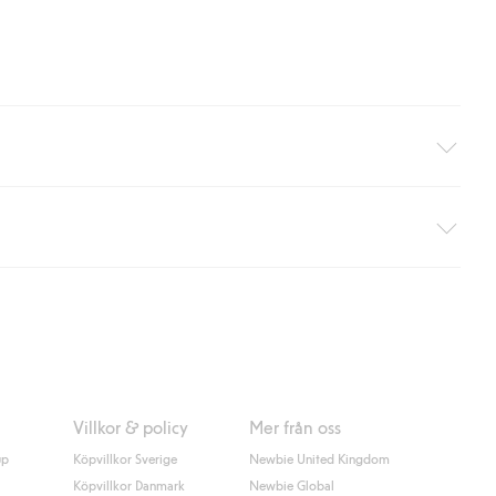
äller ej hemleverans). Frakten tas bort per automatik efter du
 information i kassan godkänner du Klarnas villkor. Genom att
Villkor & policy
Mer från oss
up
Köpvillkor Sverige
Newbie United Kingdom
Köpvillkor Danmark
Newbie Global