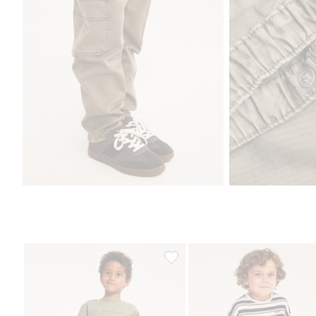
Cargobyxor i stretchig twill, Lägg 