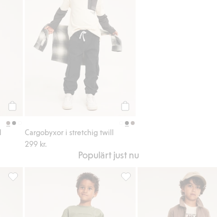
Köp
Köp
l
Cargobyxor i stretchig twill
299 kr.
Populärt just nu
till i favoriter
Rutig flanellskjorta, Lägg till i favoriter
Cargobyxor i stretchig twill, Lä