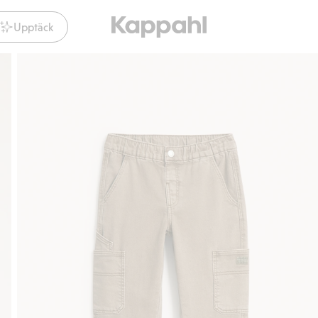
Upptäck
Gratis fraktalternativ
Smidig betalning med Klarna.