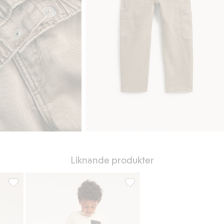
Liknande produkter
till i favoriter
Cargobyxor i stretchig twill, Lägg till i favoriter
Cargobyxor i stretchig twill, Lä