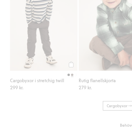
Köp
Cargobyxor i stretchig twill
Rutig flanellskjorta
299 kr.
279 kr.
Cargobyxor
Behöve